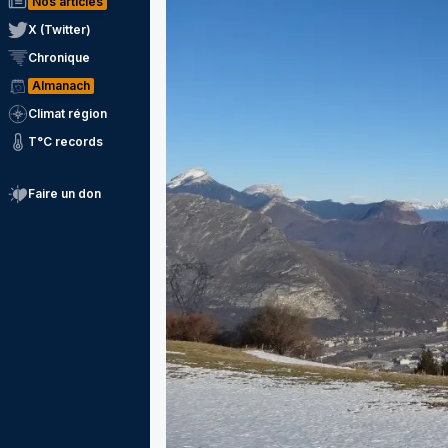
Nos articles
X (Twitter)
Chronique
Almanach
Climat région
T°C records
Faire un don