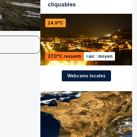
cliquables
24.9°C
27.0°C ressenti
air : moyen
Webcams locales