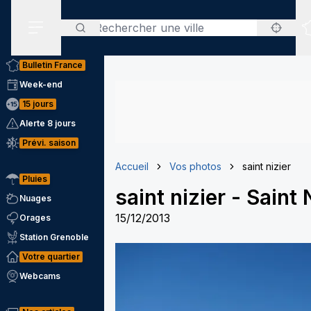
Rechercher
Menu secondaire
Bulletin France
Week-end
15 jours
Alerte 8 jours
Prévi. saison
Accueil
Vos photos
saint nizier
Pluies
saint nizier
-
Saint 
Nuages
15/12/2013
Orages
Station Grenoble
Votre quartier
Webcams