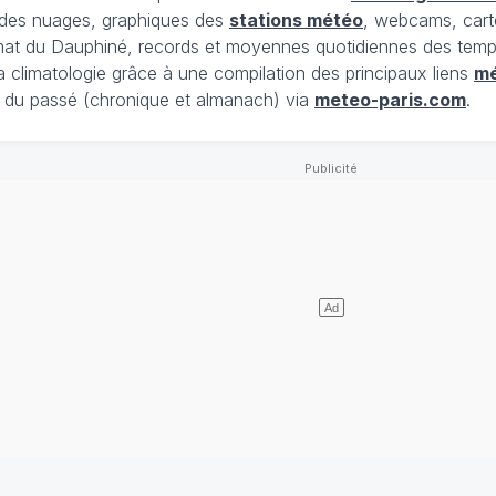
t des nuages, graphiques des
stations météo
, webcams, cart
limat du Dauphiné, records et moyennes quotidiennes des tempé
la climatologie grâce à une compilation des principaux liens
m
du passé (chronique et almanach) via
meteo-paris.com
.