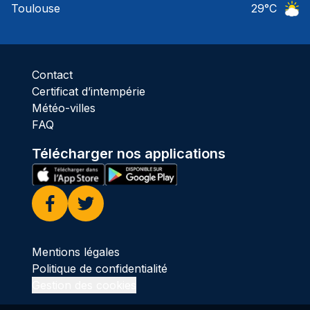
Toulouse
29
°C
Ciel 
Contact
Certificat d’intempérie
Météo-villes
FAQ
Télécharger nos applications
Facebook
Twitter
Mentions légales
Politique de confidentialité
Gestion des cookies