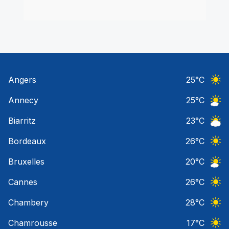
Angers
25
°C
Ciel 
Annecy
25
°C
Ciel 
Biarritz
23
°C
Ciel 
Bordeaux
26
°C
Ciel 
Bruxelles
20
°C
Ciel 
Cannes
26
°C
Ciel 
Chambery
28
°C
Ciel 
Chamrousse
17
°C