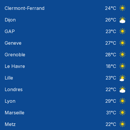
Ciel 
Clermont-Ferrand
24
°C
Ciel 
Dijon
26
°C
Ciel 
GAP
23
°C
Ciel 
Geneve
27
°C
Ciel 
Grenoble
28
°C
Ciel 
Le Havre
18
°C
Ciel 
Lille
23
°C
Ciel 
Londres
22
°C
Ciel 
Lyon
29
°C
Ciel 
Marseille
31
°C
Ciel 
Metz
22
°C