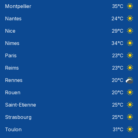
Ciel 
Montpellier
35
°C
Ciel 
Nantes
24
°C
Ciel 
Nice
29
°C
Ciel 
Nimes
34
°C
Ciel 
Paris
23
°C
Ciel 
Reims
23
°C
Ciel 
Rennes
20
°C
Ciel 
Rouen
20
°C
Ciel 
Saint-Etienne
25
°C
Ciel 
Strasbourg
25
°C
Ciel 
Toulon
31
°C
Ciel 