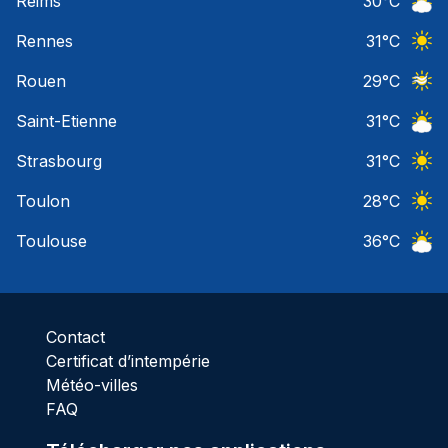
Reims
30
°C
Ciel 
Rennes
31
°C
Ciel 
Rouen
29
°C
Ciel 
Saint-Etienne
31
°C
Ciel 
Strasbourg
31
°C
Ciel 
Toulon
28
°C
Ciel 
Toulouse
36
°C
Ciel 
Contact
Certificat d’intempérie
Météo-villes
FAQ