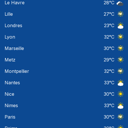
Le Havre
28
°C
Ciel 
Lille
27
°C
Ciel 
Londres
23
°C
Ciel 
Lyon
32
°C
Ciel 
Marseille
30
°C
Ciel 
Metz
29
°C
Ciel 
Montpellier
32
°C
Ciel 
Nantes
33
°C
Ciel 
Nice
30
°C
Ciel 
Nimes
33
°C
Ciel 
Paris
30
°C
Ciel 