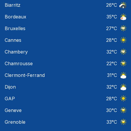
Ciel 
Biarritz
26
°C
Risqu
Bordeaux
35
°C
Orage
Bruxelles
27
°C
Ciel 
Cannes
28
°C
Ciel 
Chambery
32
°C
Ciel 
Chamrousse
22
°C
Ciel 
Clermont-Ferrand
31
°C
Ciel 
Dijon
32
°C
Ciel 
GAP
28
°C
Ciel 
Geneve
30
°C
Ciel 
Grenoble
33
°C
Ciel 