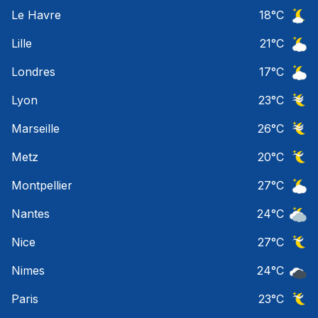
Ciel 
Le Havre
18
°C
Ciel 
Lille
21
°C
Ciel 
Londres
17
°C
Ciel 
Lyon
23
°C
Ciel 
Marseille
26
°C
Ciel 
Metz
20
°C
Ciel 
Montpellier
27
°C
Ciel 
Nantes
24
°C
Ciel 
Nice
27
°C
Ciel 
Nimes
24
°C
Ciel 
Paris
23
°C
Ciel 