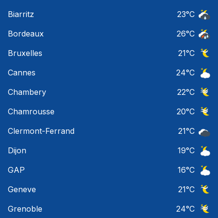
Ciel 
Biarritz
23
°C
Risqu
Bordeaux
26
°C
Temps
Bruxelles
21
°C
Ciel 
Cannes
24
°C
Ciel 
Chambery
22
°C
Ciel 
Chamrousse
20
°C
Ciel 
Clermont-Ferrand
21
°C
Ciel 
Dijon
19
°C
Ciel 
GAP
16
°C
Ciel 
Geneve
21
°C
Ciel 
Grenoble
24
°C