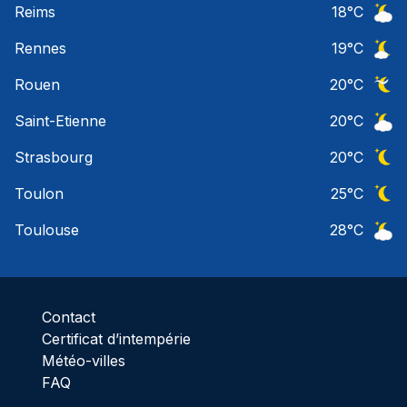
Reims
18
°C
Ciel 
Rennes
19
°C
Ciel 
Rouen
20
°C
Ciel 
Saint-Etienne
20
°C
Ciel 
Strasbourg
20
°C
Ciel 
Toulon
25
°C
Ciel 
Toulouse
28
°C
Ciel 
Contact
Certificat d’intempérie
Météo-villes
FAQ