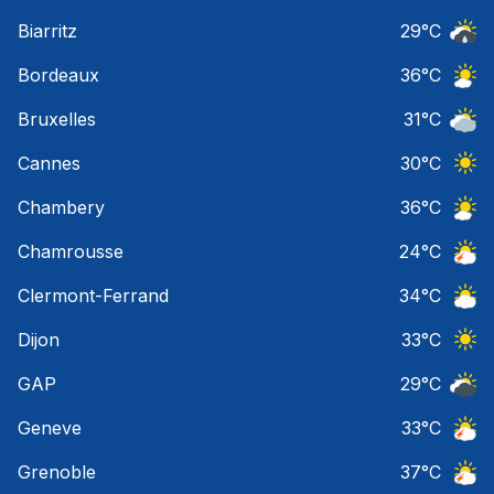
Ciel 
Biarritz
29
°C
Risqu
Bordeaux
36
°C
Ciel 
Bruxelles
31
°C
Ciel 
Cannes
30
°C
Ciel 
Chambery
36
°C
Ciel 
Chamrousse
24
°C
Orage
Clermont-Ferrand
34
°C
Ciel 
Dijon
33
°C
Ciel 
GAP
29
°C
Ciel 
Geneve
33
°C
Orage
Grenoble
37
°C