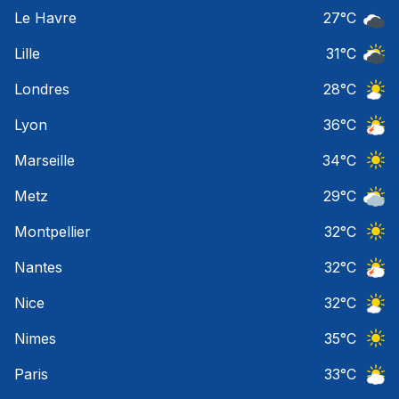
Orage
Le Havre
27
°C
Ciel 
Lille
31
°C
Ciel 
Londres
28
°C
Ciel 
Lyon
36
°C
Orage
Marseille
34
°C
Ciel 
Metz
29
°C
Ciel 
Montpellier
32
°C
Ciel 
Nantes
32
°C
Orage
Nice
32
°C
Ciel 
Nimes
35
°C
Ciel 
Paris
33
°C
Ciel 