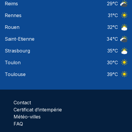
Reims
29
°C
Ciel 
Rennes
31
°C
Ciel 
Rouen
32
°C
Ciel 
Saint-Etienne
34
°C
Ciel 
Strasbourg
35
°C
Ciel 
Toulon
30
°C
Ciel 
Toulouse
39
°C
Ciel 
Contact
Certificat d’intempérie
Météo-villes
FAQ