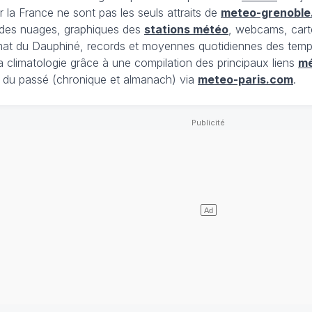
 la France ne sont pas les seuls attraits de
meteo-grenoble
t des nuages, graphiques des
stations météo
, webcams, cart
limat du Dauphiné, records et moyennes quotidiennes des tempé
la climatologie grâce à une compilation des principaux liens
m
du passé (chronique et almanach) via
meteo-paris.com
.