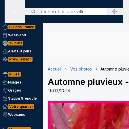
Rechercher
Menu secondaire
Bulletin France
Week-end
15 jours
Alerte 8 jours
Prévi. saison
Accueil
Vos photos
Automne pluvi
Pluies
Automne pluvieux
Nuages
16/11/2014
Orages
Station Grenoble
Votre quartier
Webcams