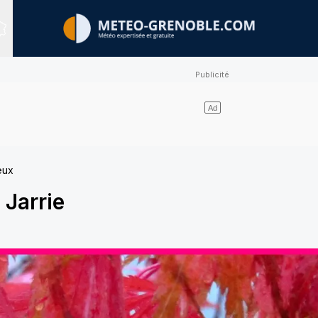
Sites expertisés
eux
-
Jarrie