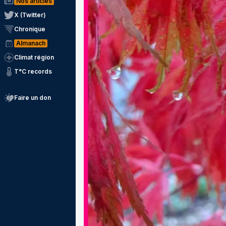
Nos articles
X (Twitter)
Chronique
Almanach
Climat région
T°C records
Faire un don