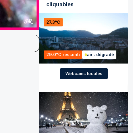
cliquables
27.3°C
29.0°C ressenti
air : dégradé
Webcams locales