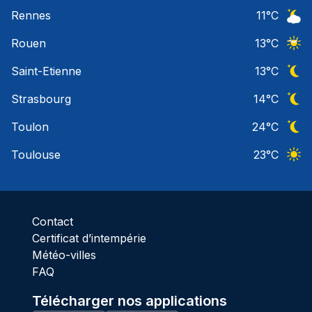
Ciel 
Rennes
11
°C
Ciel 
Rouen
13
°C
Ciel 
Saint-Etienne
13
°C
Ciel 
Strasbourg
14
°C
Ciel 
Toulon
24
°C
Ciel 
Toulouse
23
°C
Ciel 
Contact
Certificat d’intempérie
Météo-villes
FAQ
Télécharger nos applications