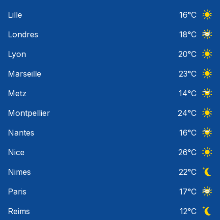
Ciel 
Lille
16
°C
Ciel 
Londres
18
°C
Ciel 
Lyon
20
°C
Ciel 
Marseille
23
°C
Ciel 
Metz
14
°C
Ciel 
Montpellier
24
°C
Ciel 
Nantes
16
°C
Ciel 
Nice
26
°C
Ciel 
Nimes
22
°C
Ciel 
Paris
17
°C
Ciel 
Reims
12
°C