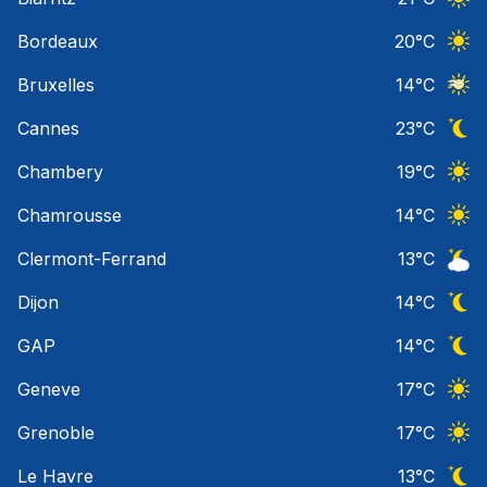
Ciel 
Bordeaux
20
°C
Ciel 
Bruxelles
14
°C
Ciel 
Cannes
23
°C
Ciel 
Chambery
19
°C
Ciel 
Chamrousse
14
°C
Ciel 
Clermont-Ferrand
13
°C
Ciel 
Dijon
14
°C
Ciel 
GAP
14
°C
Ciel 
Geneve
17
°C
Ciel 
Grenoble
17
°C
Ciel 
Le Havre
13
°C