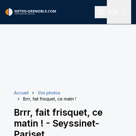
FR
Rechercher
Menu
Menu des
Accueil
Vos photos
Brrr, fait frisquet, ce matin !
Brrr, fait frisquet, ce
matin !
-
Seyssinet-
Pariset