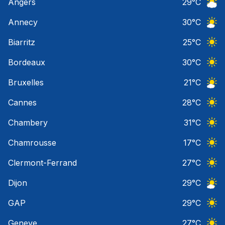
Angers
29
°C
Ciel 
Annecy
30
°C
Ciel 
Biarritz
25
°C
Ciel 
Bordeaux
30
°C
Ciel 
Bruxelles
21
°C
Ciel 
Cannes
28
°C
Ciel 
Chambery
31
°C
Ciel 
Chamrousse
17
°C
Ciel 
Clermont-Ferrand
27
°C
Ciel 
Dijon
29
°C
Ciel 
GAP
29
°C
Ciel 
Geneve
27
°C