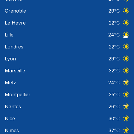
Ciel 
Grenoble
29
°C
Ciel 
Le Havre
22
°C
Ciel 
Lille
24
°C
Ciel 
Londres
22
°C
Ciel 
Lyon
29
°C
Ciel 
Marseille
32
°C
Ciel 
Metz
24
°C
Ciel 
Montpellier
35
°C
Ciel 
Nantes
26
°C
Ciel 
Nice
30
°C
Ciel 
Nimes
37
°C