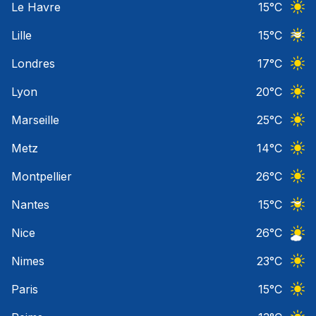
Le Havre
15
°C
Ciel 
Lille
15
°C
Ciel 
Londres
17
°C
Ciel 
Lyon
20
°C
Ciel 
Marseille
25
°C
Ciel 
Metz
14
°C
Ciel 
Montpellier
26
°C
Ciel 
Nantes
15
°C
Ciel 
Nice
26
°C
Ciel 
Nimes
23
°C
Ciel 
Paris
15
°C
Ciel 