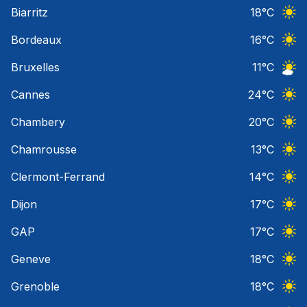
Ciel 
Biarritz
18
°C
Ciel 
Bordeaux
16
°C
Ciel 
Bruxelles
11
°C
Ciel 
Cannes
24
°C
Ciel 
Chambery
20
°C
Ciel 
Chamrousse
13
°C
Ciel 
Clermont-Ferrand
14
°C
Ciel 
Dijon
17
°C
Ciel 
GAP
17
°C
Ciel 
Geneve
18
°C
Ciel 
Grenoble
18
°C
Ciel 