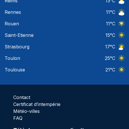
Reims
13
°C
Ciel 
Rennes
11
°C
Ciel 
Rouen
11
°C
Ciel 
Saint-Etienne
15
°C
Ciel 
Strasbourg
17
°C
Ciel 
Toulon
25
°C
Ciel 
Toulouse
21
°C
Ciel 
Contact
Certificat d’intempérie
Météo-villes
FAQ