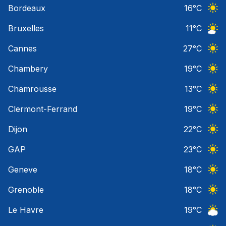
Bordeaux
16
°C
Ciel 
Bruxelles
11
°C
Ciel 
Cannes
27
°C
Ciel 
Chambery
19
°C
Ciel 
Chamrousse
13
°C
Ciel 
Clermont-Ferrand
19
°C
Ciel 
Dijon
22
°C
Ciel 
GAP
23
°C
Ciel 
Geneve
18
°C
Ciel 
Grenoble
18
°C
Ciel 
Le Havre
19
°C
Ciel 