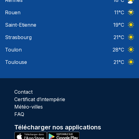
Ciel 
Rouen
11
°C
Ciel 
Saint-Etienne
19
°C
Ciel 
Strasbourg
21
°C
Ciel 
Toulon
28
°C
Ciel 
Toulouse
21
°C
Ciel 
Contact
Certificat d’intempérie
Météo-villes
FAQ
Télécharger nos applications