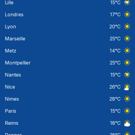
Lille
15
°C
Ciel 
Londres
17
°C
Ciel 
Lyon
20
°C
Ciel 
Marseille
25
°C
Ciel 
Metz
14
°C
Ciel 
Montpellier
25
°C
Ciel 
Nantes
15
°C
Ciel 
Nice
26
°C
Ciel 
Nimes
28
°C
Ciel 
Paris
15
°C
Ciel 
Reims
18
°C
Ciel 
Rennes
18
°C