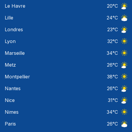
Ciel 
Le Havre
20
°C
Ciel 
Lille
24
°C
Ciel 
Londres
23
°C
Ciel 
Lyon
32
°C
Ciel 
Marseille
34
°C
Ciel 
Metz
26
°C
Ciel 
Montpellier
38
°C
Ciel 
Nantes
26
°C
Ciel 
Nice
31
°C
Ciel 
Nimes
34
°C
Ciel 
Paris
26
°C
Ciel 