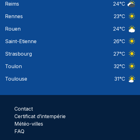
Reims
24
°C
Ciel 
Rennes
23
°C
Ciel 
Rouen
24
°C
Ciel 
Saint-Etienne
26
°C
Ciel 
Strasbourg
27
°C
Ciel 
Toulon
32
°C
Ciel 
Toulouse
31
°C
Ciel 
Contact
Certificat d’intempérie
Météo-villes
FAQ