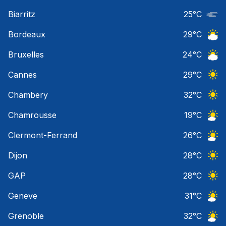
Ciel 
Biarritz
25
°C
Nuage
Bordeaux
29
°C
Ciel 
Bruxelles
24
°C
Ciel 
Cannes
29
°C
Ciel 
Chambery
32
°C
Ciel 
Chamrousse
19
°C
Ciel 
Clermont-Ferrand
26
°C
Ciel 
Dijon
28
°C
Ciel 
GAP
28
°C
Ciel 
Geneve
31
°C
Ciel 
Grenoble
32
°C