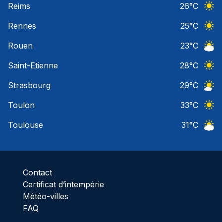
Reims
26
°C
Ciel 
Rennes
25
°C
Ciel 
Rouen
23
°C
Ciel 
Saint-Etienne
28
°C
Ciel 
Strasbourg
29
°C
Ciel 
Toulon
33
°C
Ciel 
Toulouse
31
°C
Ciel 
Contact
Certificat d’intempérie
Météo-villes
FAQ