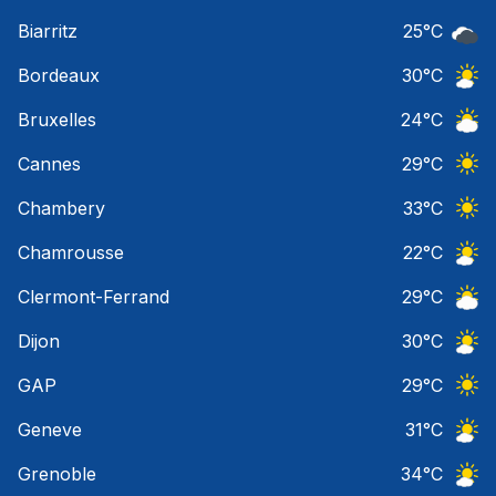
Ciel 
Biarritz
25
°C
Ciel 
Bordeaux
30
°C
Ciel 
Bruxelles
24
°C
Ciel 
Cannes
29
°C
Ciel 
Chambery
33
°C
Ciel 
Chamrousse
22
°C
Ciel 
Clermont-Ferrand
29
°C
Ciel 
Dijon
30
°C
Ciel 
GAP
29
°C
Ciel 
Geneve
31
°C
Ciel 
Grenoble
34
°C