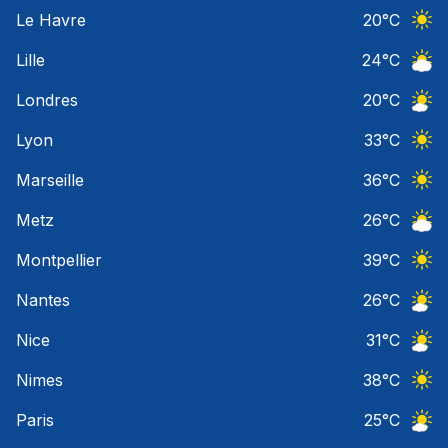
Ciel 
Le Havre
20
°C
Ciel 
Lille
24
°C
Ciel 
Londres
20
°C
Ciel 
Lyon
33
°C
Ciel 
Marseille
36
°C
Ciel 
Metz
26
°C
Ciel 
Montpellier
39
°C
Ciel 
Nantes
26
°C
Ciel 
Nice
31
°C
Ciel 
Nimes
38
°C
Ciel 
Paris
25
°C
Ciel 