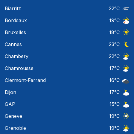
Ciel 
Biarritz
22
°C
Nuage
Bordeaux
19
°C
Orage
Bruxelles
18
°C
Ciel 
Cannes
23
°C
Ciel 
Chambery
22
°C
Ciel 
Chamrousse
17
°C
Ciel 
Clermont-Ferrand
16
°C
Ciel 
Dijon
17
°C
Ciel 
GAP
15
°C
Ciel 
Geneve
19
°C
Ciel 
Grenoble
19
°C