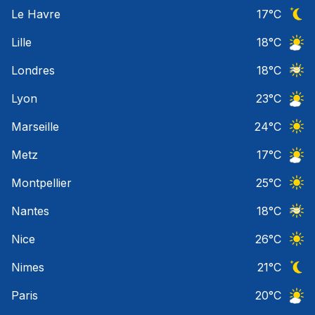
Ciel 
Le Havre
17
°C
Ciel 
Lille
18
°C
Ciel 
Londres
18
°C
Ciel 
Lyon
23
°C
Ciel 
Marseille
24
°C
Ciel 
Metz
17
°C
Ciel 
Montpellier
25
°C
Ciel 
Nantes
18
°C
Ciel 
Nice
26
°C
Ciel 
Nimes
21
°C
Ciel 
Paris
20
°C
Ciel 