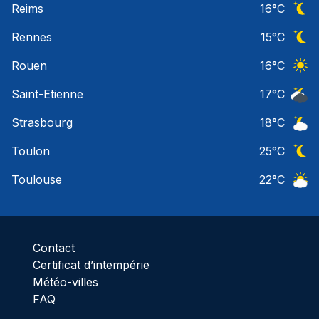
Reims
16
°C
Ciel 
Rennes
15
°C
Ciel 
Rouen
16
°C
Ciel 
Saint-Etienne
17
°C
Ciel 
Strasbourg
18
°C
Ciel 
Toulon
25
°C
Ciel 
Toulouse
22
°C
Ciel 
Contact
Certificat d’intempérie
Météo-villes
FAQ