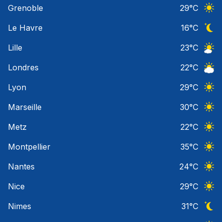
Grenoble
29
°C
Ciel 
Le Havre
16
°C
Ciel 
Lille
23
°C
Ciel 
Londres
22
°C
Ciel 
Lyon
29
°C
Ciel 
Marseille
30
°C
Ciel 
Metz
22
°C
Ciel 
Montpellier
35
°C
Ciel 
Nantes
24
°C
Ciel 
Nice
29
°C
Ciel 
Nimes
31
°C
Ciel 