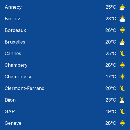
Ciel 
Annecy
25
°C
Ciel 
Biarritz
23
°C
Ciel 
Bordeaux
26
°C
Ciel 
Bruxelles
20
°C
Ciel 
Cannes
25
°C
Ciel 
Chambery
28
°C
Ciel 
Chamrousse
17
°C
Ciel 
Clermont-Ferrand
20
°C
Ciel 
Dijon
23
°C
Ciel 
GAP
19
°C
Ciel 
Geneve
28
°C
Ciel 