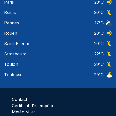
Paris
23
°C
Ciel 
Reims
20
°C
Ciel 
Rennes
17
°C
Ciel 
Rouen
20
°C
Ciel 
Saint-Etienne
20
°C
Ciel 
Strasbourg
22
°C
Ciel 
Toulon
29
°C
Ciel 
Toulouse
29
°C
Ciel 
Contact
Certificat d’intempérie
Météo-villes