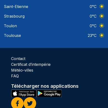
Ciel 
Saint-Etienne
0
°C
Ciel 
Strasbourg
0
°C
Ciel 
Toulon
0
°C
Ciel 
Toulouse
23
°C
Ciel 
Contact
Certificat d’intempérie
Météo-villes
FAQ
Télécharger nos applications