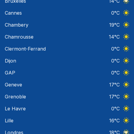
Bruxelles
14
°C
Ciel 
Cannes
0
°C
Ciel 
Chambery
19
°C
Ciel 
Chamrousse
14
°C
Ciel 
Clermont-Ferrand
0
°C
Ciel 
Dijon
0
°C
Ciel 
GAP
0
°C
Ciel 
Geneve
17
°C
Ciel 
Grenoble
17
°C
Ciel 
Le Havre
0
°C
Ciel 
Lille
16
°C
Ciel 
Londres
18
°C