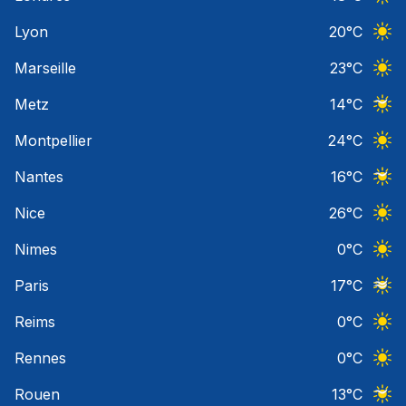
Ciel 
Lyon
20
°C
Ciel 
Marseille
23
°C
Ciel 
Metz
14
°C
Ciel 
Montpellier
24
°C
Ciel 
Nantes
16
°C
Ciel 
Nice
26
°C
Ciel 
Nimes
0
°C
Ciel 
Paris
17
°C
Ciel 
Reims
0
°C
Ciel 
Rennes
0
°C
Ciel 
Rouen
13
°C