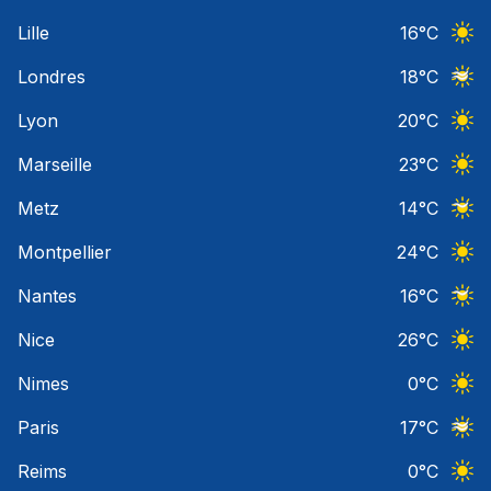
Ciel 
Lille
16
°C
Ciel 
Londres
18
°C
Ciel 
Lyon
20
°C
Ciel 
Marseille
23
°C
Ciel 
Metz
14
°C
Ciel 
Montpellier
24
°C
Ciel 
Nantes
16
°C
Ciel 
Nice
26
°C
Ciel 
Nimes
0
°C
Ciel 
Paris
17
°C
Ciel 
Reims
0
°C