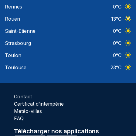
Ciel 
Rennes
0
°C
Ciel 
Rouen
13
°C
Ciel 
Saint-Etienne
0
°C
Ciel 
Strasbourg
0
°C
Ciel 
Toulon
0
°C
Ciel 
Toulouse
23
°C
Ciel 
Contact
Certificat d’intempérie
Météo-villes
FAQ
Télécharger nos applications