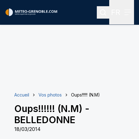
FR
Rechercher
Menu
Menu des
Accueil
Vos photos
Oups!!!!!! (N.M)
Oups!!!!!! (N.M)
-
BELLEDONNE
18/03/2014