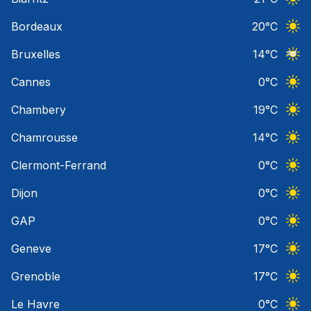
Ciel 
Bordeaux
20
°C
Ciel 
Bruxelles
14
°C
Ciel 
Cannes
0
°C
Ciel 
Chambery
19
°C
Ciel 
Chamrousse
14
°C
Ciel 
Clermont-Ferrand
0
°C
Ciel 
Dijon
0
°C
Ciel 
GAP
0
°C
Ciel 
Geneve
17
°C
Ciel 
Grenoble
17
°C
Ciel 
Le Havre
0
°C