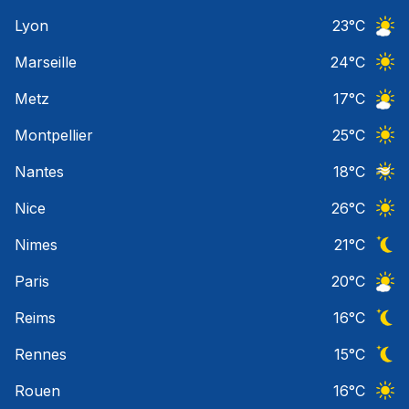
Ciel 
Lyon
23
°C
Ciel 
Marseille
24
°C
Ciel 
Metz
17
°C
Ciel 
Montpellier
25
°C
Ciel 
Nantes
18
°C
Ciel 
Nice
26
°C
Ciel 
Nimes
21
°C
Ciel 
Paris
20
°C
Ciel 
Reims
16
°C
Ciel 
Rennes
15
°C
Ciel 
Rouen
16
°C