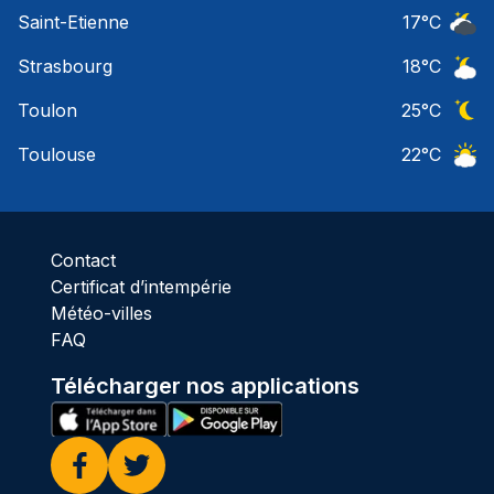
Ciel 
Saint-Etienne
17
°C
Ciel 
Strasbourg
18
°C
Ciel 
Toulon
25
°C
Ciel 
Toulouse
22
°C
Ciel 
Contact
Certificat d’intempérie
Météo-villes
FAQ
Télécharger nos applications
Facebook
Twitter