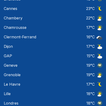
Ciel 
Cannes
23
°C
Ciel 
Chambery
22
°C
Ciel 
Chamrousse
17
°C
Ciel 
Clermont-Ferrand
16
°C
Ciel 
Dijon
17
°C
Ciel 
GAP
15
°C
Ciel 
Geneve
19
°C
Ciel 
Grenoble
19
°C
Ciel 
Le Havre
17
°C
Ciel 
Lille
18
°C
Ciel 
Londres
18
°C