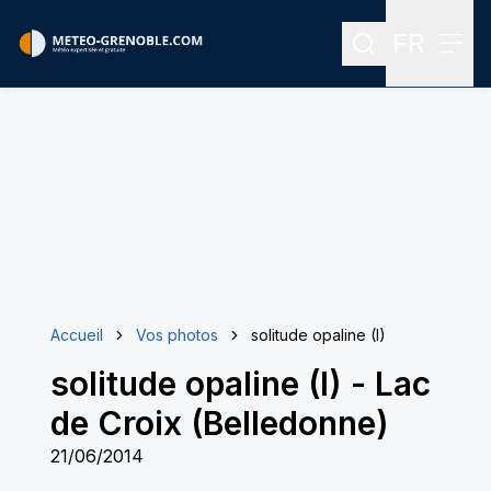
FR
Rechercher
Menu
Menu des
Accueil
Vos photos
solitude opaline (I)
solitude opaline (I)
-
Lac
de Croix (Belledonne)
21/06/2014