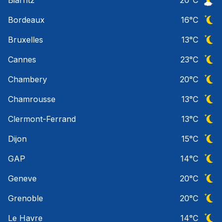
Ciel 
Bordeaux
16
°C
Ciel 
Bruxelles
13
°C
Ciel 
Cannes
23
°C
Ciel 
Chambery
20
°C
Ciel 
Chamrousse
13
°C
Ciel 
Clermont-Ferrand
13
°C
Ciel 
Dijon
15
°C
Ciel 
GAP
14
°C
Ciel 
Geneve
20
°C
Ciel 
Grenoble
20
°C
Ciel 
Le Havre
14
°C