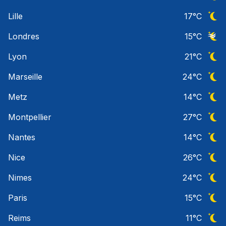
Ciel 
Lille
17
°C
Ciel 
Londres
15
°C
Ciel 
Lyon
21
°C
Ciel 
Marseille
24
°C
Ciel 
Metz
14
°C
Ciel 
Montpellier
27
°C
Ciel 
Nantes
14
°C
Ciel 
Nice
26
°C
Ciel 
Nimes
24
°C
Ciel 
Paris
15
°C
Ciel 
Reims
11
°C