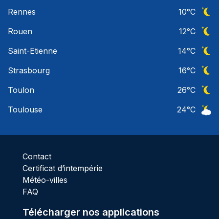
Ciel 
Rennes
10
°C
Ciel 
Rouen
12
°C
Ciel 
Saint-Etienne
14
°C
Ciel 
Strasbourg
16
°C
Ciel 
Toulon
26
°C
Ciel 
Toulouse
24
°C
Ciel 
Contact
Certificat d’intempérie
Météo-villes
FAQ
Télécharger nos applications