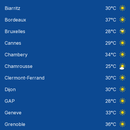
Ciel 
Biarritz
30
°C
Ciel 
Bordeaux
37
°C
Ciel 
Bruxelles
28
°C
Ciel 
Cannes
29
°C
Ciel 
Chambery
34
°C
Ciel 
Chamrousse
25
°C
Ciel 
Clermont-Ferrand
30
°C
Ciel 
Dijon
30
°C
Ciel 
GAP
28
°C
Ciel 
Geneve
33
°C
Ciel 
Grenoble
36
°C