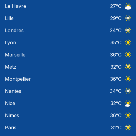
Ciel 
Le Havre
27
°C
Ciel 
Lille
29
°C
Ciel 
Londres
24
°C
Ciel 
Lyon
35
°C
Ciel 
Marseille
36
°C
Ciel 
Metz
32
°C
Ciel 
Montpellier
36
°C
Ciel 
Nantes
34
°C
Ciel 
Nice
32
°C
Ciel 
Nimes
36
°C
Ciel 
Paris
31
°C
Ciel 