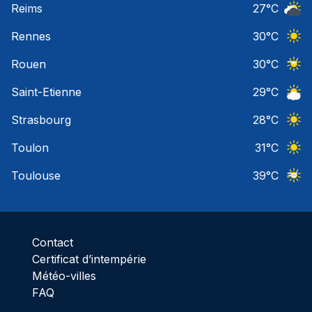
Reims
27
°C
Ciel 
Rennes
30
°C
Ciel 
Rouen
30
°C
Ciel 
Saint-Etienne
29
°C
Ciel 
Strasbourg
28
°C
Ciel 
Toulon
31
°C
Ciel 
Toulouse
39
°C
Ciel 
Contact
Certificat d’intempérie
Météo-villes
FAQ