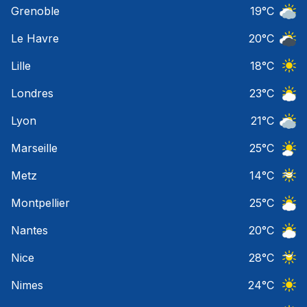
Grenoble
19
°C
Ciel 
Le Havre
20
°C
Ciel 
Lille
18
°C
Ciel 
Londres
23
°C
Ciel 
Lyon
21
°C
Ciel 
Marseille
25
°C
Ciel 
Metz
14
°C
Ciel 
Montpellier
25
°C
Ciel 
Nantes
20
°C
Ciel 
Nice
28
°C
Ciel 
Nimes
24
°C
Ciel 