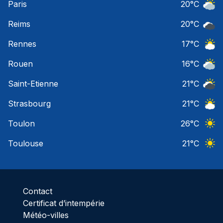
Paris
20
°C
Ciel 
Reims
20
°C
Ciel 
Rennes
17
°C
Ciel 
Rouen
16
°C
Ciel 
Saint-Etienne
21
°C
Ciel 
Strasbourg
21
°C
Ciel 
Toulon
26
°C
Ciel 
Toulouse
21
°C
Ciel 
Contact
Certificat d’intempérie
Météo-villes