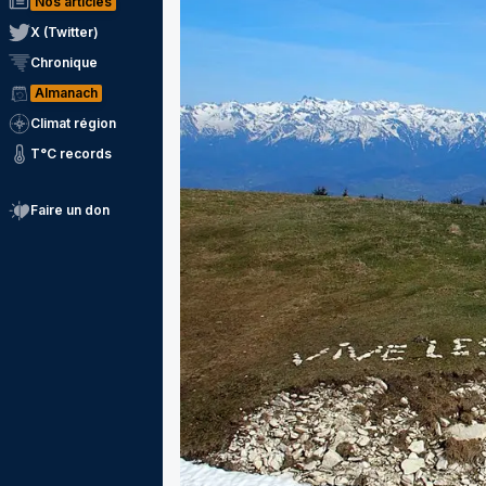
Nos articles
X (Twitter)
Chronique
Almanach
Climat région
T°C records
Faire un don