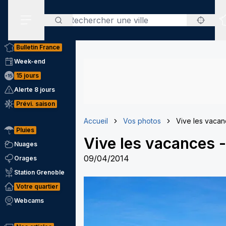
Rechercher
Menu secondaire
Bulletin France
Week-end
15 jours
Alerte 8 jours
Prévi. saison
Accueil
Vos photos
Vive les vaca
Pluies
Vive les vacances
Nuages
09/04/2014
Orages
Station Grenoble
Votre quartier
Webcams