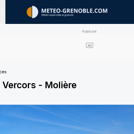
Sites expertisés
nces
-
Vercors - Molière