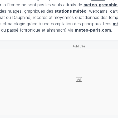
 la France ne sont pas les seuls attraits de
meteo-grenoble
t des nuages, graphiques des
stations météo
, webcams, cart
limat du Dauphiné, records et moyennes quotidiennes des tempé
la climatologie grâce à une compilation des principaux liens
m
du passé (chronique et almanach) via
meteo-paris.com
.