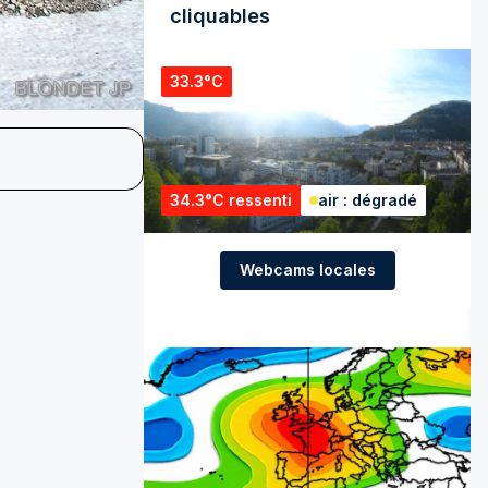
cliquables
33.3°C
34.3°C ressenti
air : dégradé
Webcams locales