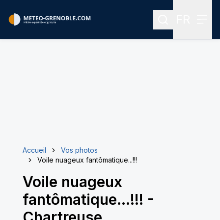
FR
Rechercher
Menu
Menu des
Accueil
Vos photos
Voile nuageux fantômatique...!!!
Voile nuageux
fantômatique...!!!
-
Chartreuse.