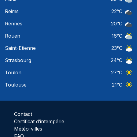
Ciel 
Reims
22
°C
Ciel 
Rennes
20
°C
Ciel 
Rouen
16
°C
Ciel 
Saint-Etienne
23
°C
Ciel 
Strasbourg
24
°C
Ciel 
Toulon
27
°C
Ciel 
Toulouse
21
°C
Ciel 
Contact
Certificat d’intempérie
Météo-villes
FAQ