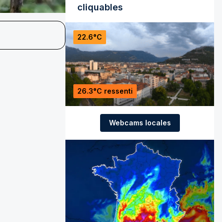
cliquables
22.6°C
26.3°C ressenti
Webcams locales