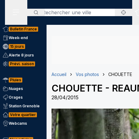
Rechercher
Menu secondaire
Bulletin France
Week-end
15 jours
Alerte 8 jours
Prévi. saison
Accueil
Vos photos
CHOUETTE
Pluies
CHOUETTE
-
REAU
Nuages
28/04/2015
Orages
Station Grenoble
Votre quartier
Webcams