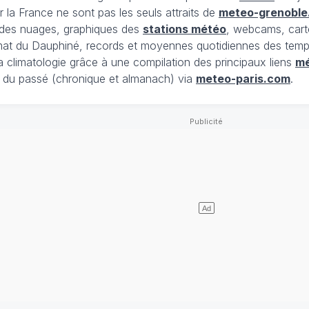
 la France ne sont pas les seuls attraits de
meteo-grenoble
t des nuages, graphiques des
stations météo
, webcams, cart
limat du Dauphiné, records et moyennes quotidiennes des tempé
la climatologie grâce à une compilation des principaux liens
m
du passé (chronique et almanach) via
meteo-paris.com
.