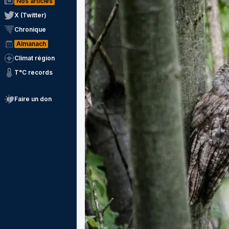
Nos articles
X (Twitter)
Chronique
Almanach
Climat région
T°C records
Faire un don