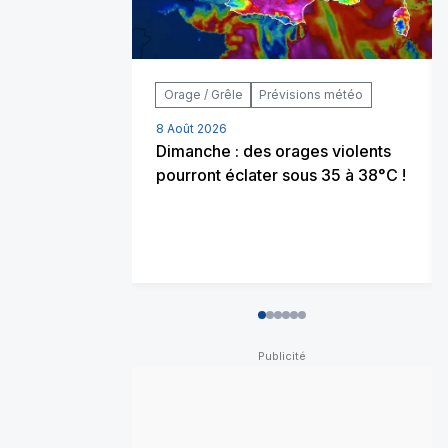
Orage / Grêle
Prévisions météo
8 Août 2026
Dimanche : des orages violents
pourront éclater sous 35 à 38°C !
0
1
2
3
4
5