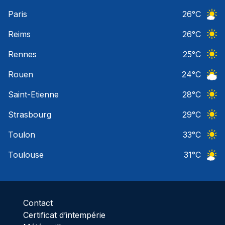
Ciel 
Paris
26
°C
Ciel 
Reims
26
°C
Ciel 
Rennes
25
°C
Ciel 
Rouen
24
°C
Ciel 
Saint-Etienne
28
°C
Ciel 
Strasbourg
29
°C
Ciel 
Toulon
33
°C
Ciel 
Toulouse
31
°C
Ciel 
Contact
Certificat d’intempérie