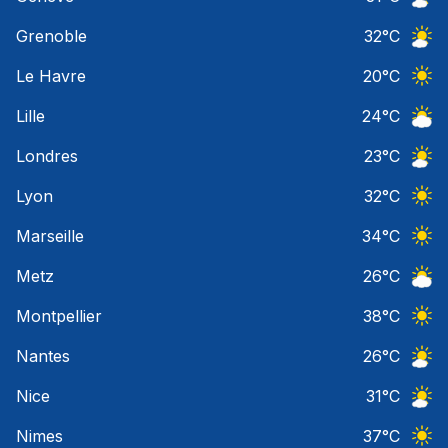
Ciel 
Grenoble
32
°C
Ciel 
Le Havre
20
°C
Ciel 
Lille
24
°C
Ciel 
Londres
23
°C
Ciel 
Lyon
32
°C
Ciel 
Marseille
34
°C
Ciel 
Metz
26
°C
Ciel 
Montpellier
38
°C
Ciel 
Nantes
26
°C
Ciel 
Nice
31
°C
Ciel 
Nimes
37
°C