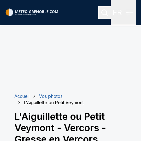
FR
Rechercher
Menu
Menu des
Accueil
Vos photos
L'Aiguillette ou Petit Veymont
L'Aiguillette ou Petit
Veymont
-
Vercors -
Gresse en Vercors