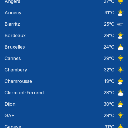
Angers
27
°C
Ciel 
Annecy
31
°C
Ciel 
Biarritz
25
°C
Nuage
Bordeaux
29
°C
Ciel 
Bruxelles
24
°C
Ciel 
Cannes
29
°C
Ciel 
Chambery
32
°C
Ciel 
Chamrousse
19
°C
Ciel 
Clermont-Ferrand
28
°C
Ciel 
Dijon
30
°C
Ciel 
GAP
29
°C
Ciel 
Geneve
31
°C