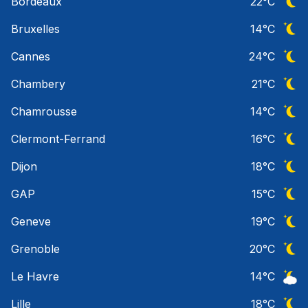
Bordeaux
22
°C
Ciel 
Bruxelles
14
°C
Ciel 
Cannes
24
°C
Ciel 
Chambery
21
°C
Ciel 
Chamrousse
14
°C
Ciel 
Clermont-Ferrand
16
°C
Ciel 
Dijon
18
°C
Ciel 
GAP
15
°C
Ciel 
Geneve
19
°C
Ciel 
Grenoble
20
°C
Ciel 
Le Havre
14
°C
Ciel 
Lille
18
°C