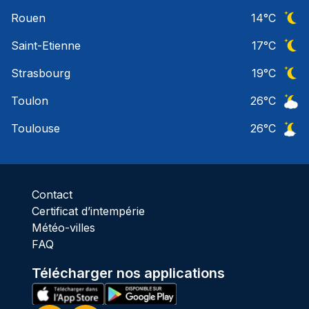
Ciel 
Rouen
14
°C
Ciel 
Saint-Etienne
17
°C
Ciel 
Strasbourg
19
°C
Ciel 
Toulon
26
°C
Ciel 
Toulouse
26
°C
Ciel 
Contact
Certificat d’intempérie
Météo-villes
FAQ
Télécharger nos applications