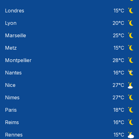
Ciel 
Londres
15
°C
Ciel 
Lyon
20
°C
Ciel 
Marseille
25
°C
Ciel 
Metz
15
°C
Ciel 
Montpellier
28
°C
Ciel 
Nantes
16
°C
Ciel 
Nice
27
°C
Ciel 
Nimes
27
°C
Ciel 
Paris
18
°C
Ciel 
Reims
16
°C
Ciel 
Rennes
15
°C