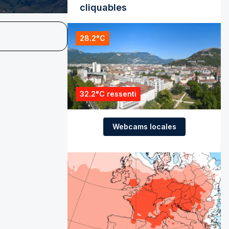
cliquables
28.2°C
32.2°C ressenti
Webcams locales