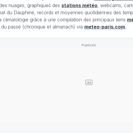
t des nuages, graphiques des
stations météo
, webcams, cart
limat du Dauphiné, records et moyennes quotidiennes des tempé
la climatologie grâce à une compilation des principaux liens
m
du passé (chronique et almanach) via
meteo-paris.com
.