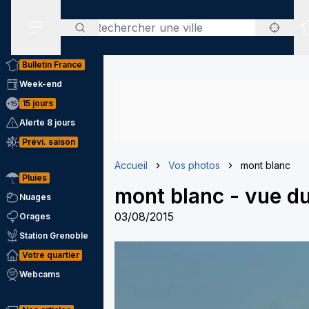
Rechercher
Menu secondaire
Bulletin France
Week-end
15 jours
Alerte 8 jours
Prévi. saison
Accueil
Vos photos
mont blanc
Pluies
mont blanc
-
vue du
Nuages
03/08/2015
Orages
Station Grenoble
Votre quartier
Webcams