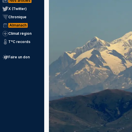
Nos articles
X (Twitter)
Chronique
Almanach
Climat région
T°C records
Faire un don