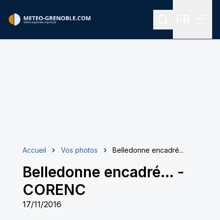
FR
Rechercher
Menu
Menu des
Accueil
Vos photos
Belledonne encadré...
Belledonne encadré...
-
CORENC
17/11/2016