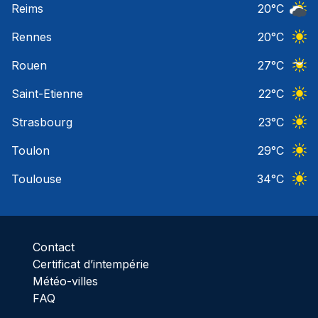
Reims
20
°C
Ciel 
Rennes
20
°C
Ciel 
Rouen
27
°C
Ciel 
Saint-Etienne
22
°C
Ciel 
Strasbourg
23
°C
Ciel 
Toulon
29
°C
Ciel 
Toulouse
34
°C
Ciel 
Contact
Certificat d’intempérie
Météo-villes
FAQ