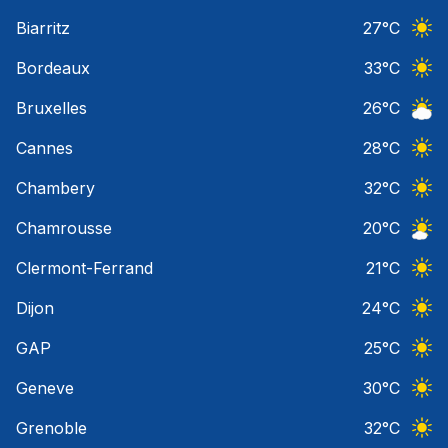
Ciel 
Biarritz
27
°C
Ciel 
Bordeaux
33
°C
Ciel 
Bruxelles
26
°C
Ciel 
Cannes
28
°C
Ciel 
Chambery
32
°C
Ciel 
Chamrousse
20
°C
Ciel 
Clermont-Ferrand
21
°C
Ciel 
Dijon
24
°C
Ciel 
GAP
25
°C
Ciel 
Geneve
30
°C
Ciel 
Grenoble
32
°C