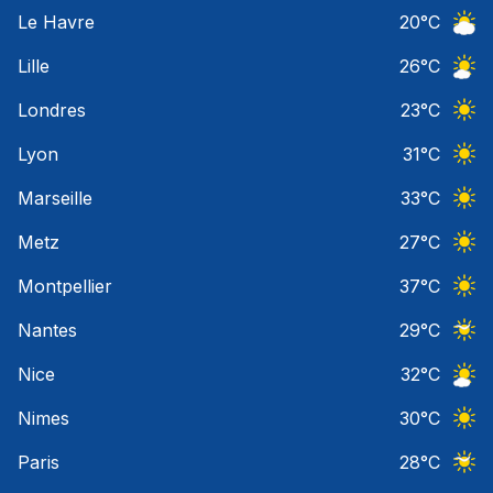
Ciel 
Le Havre
20
°C
Ciel 
Lille
26
°C
Ciel 
Londres
23
°C
Ciel 
Lyon
31
°C
Ciel 
Marseille
33
°C
Ciel 
Metz
27
°C
Ciel 
Montpellier
37
°C
Ciel 
Nantes
29
°C
Ciel 
Nice
32
°C
Ciel 
Nimes
30
°C
Ciel 
Paris
28
°C
Ciel 