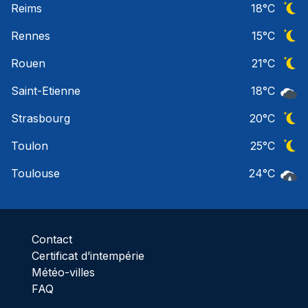
Reims
18
°C
Ciel 
Rennes
15
°C
Ciel 
Rouen
21
°C
Ciel 
Saint-Etienne
18
°C
Ciel 
Strasbourg
20
°C
Ciel 
Toulon
25
°C
Ciel 
Toulouse
24
°C
Pluie
Contact
Certificat d’intempérie
Météo-villes
FAQ