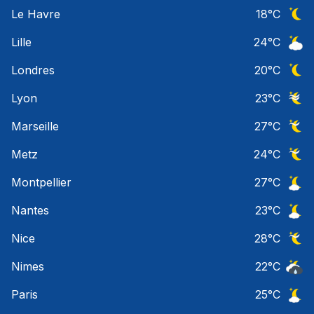
Ciel 
Le Havre
18
°C
Ciel 
Lille
24
°C
Ciel 
Londres
20
°C
Ciel 
Lyon
23
°C
Ciel 
Marseille
27
°C
Ciel 
Metz
24
°C
Ciel 
Montpellier
27
°C
Ciel 
Nantes
23
°C
Ciel 
Nice
28
°C
Ciel 
Nimes
22
°C
Risqu
Paris
25
°C
Ciel 