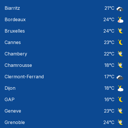
Ciel 
Biarritz
21
°C
Pluie
Bordeaux
24
°C
Orage
Bruxelles
24
°C
Ciel 
Cannes
23
°C
Ciel 
Chambery
22
°C
Ciel 
Chamrousse
18
°C
Ciel 
Clermont-Ferrand
17
°C
Ciel 
Dijon
18
°C
Ciel 
GAP
16
°C
Ciel 
Geneve
23
°C
Ciel 
Grenoble
24
°C