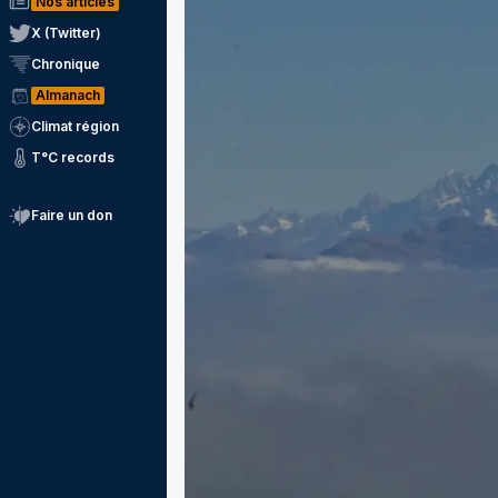
Nos articles
X (Twitter)
Chronique
Almanach
Climat région
T°C records
Faire un don