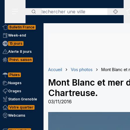
Rechercher
Menu secondaire
Bulletin France
Week-end
15 jours
Alerte 8 jours
Prévi. saison
Accueil
Vos photos
Mont Blanc et 
Pluies
Mont Blanc et mer 
Nuages
Chartreuse.
Orages
Station Grenoble
03/11/2016
Votre quartier
Webcams