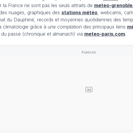
 la France ne sont pas les seuls attraits de
meteo-grenoble
t des nuages, graphiques des
stations météo
, webcams, cart
limat du Dauphiné, records et moyennes quotidiennes des tempé
la climatologie grâce à une compilation des principaux liens
m
du passé (chronique et almanach) via
meteo-paris.com
.