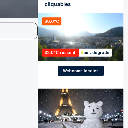
cliquables
30.0°C
32.0°C ressenti
air : dégradé
Webcams locales