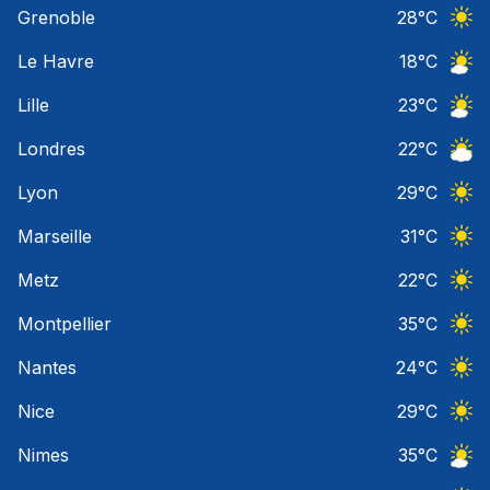
Grenoble
28
°C
Ciel 
Le Havre
18
°C
Ciel 
Lille
23
°C
Ciel 
Londres
22
°C
Ciel 
Lyon
29
°C
Ciel 
Marseille
31
°C
Ciel 
Metz
22
°C
Ciel 
Montpellier
35
°C
Ciel 
Nantes
24
°C
Ciel 
Nice
29
°C
Ciel 
Nimes
35
°C
Ciel 