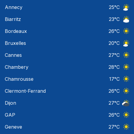
Ciel 
Annecy
25
°C
Ciel 
Biarritz
23
°C
Ciel 
Bordeaux
26
°C
Ciel 
Bruxelles
20
°C
Ciel 
Cannes
27
°C
Ciel 
Chambery
28
°C
Ciel 
Chamrousse
17
°C
Ciel 
Clermont-Ferrand
26
°C
Ciel 
Dijon
27
°C
Ciel 
GAP
26
°C
Ciel 
Geneve
27
°C
Ciel 