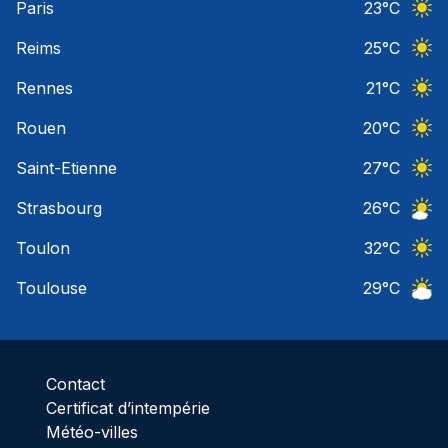
Paris
23
°C
Ciel 
Reims
25
°C
Ciel 
Rennes
21
°C
Ciel 
Rouen
20
°C
Ciel 
Saint-Etienne
27
°C
Ciel 
Strasbourg
26
°C
Ciel 
Toulon
32
°C
Ciel 
Toulouse
29
°C
Ciel 
Contact
Certificat d’intempérie
Météo-villes