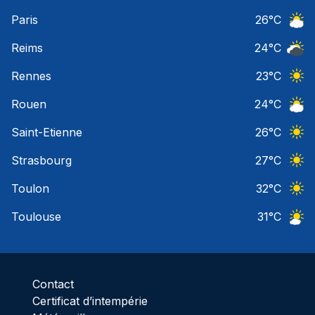
Ciel 
Paris
26
°C
Ciel 
Reims
24
°C
Ciel 
Rennes
23
°C
Ciel 
Rouen
24
°C
Ciel 
Saint-Etienne
26
°C
Ciel 
Strasbourg
27
°C
Ciel 
Toulon
32
°C
Ciel 
Toulouse
31
°C
Ciel 
Contact
Certificat d’intempérie