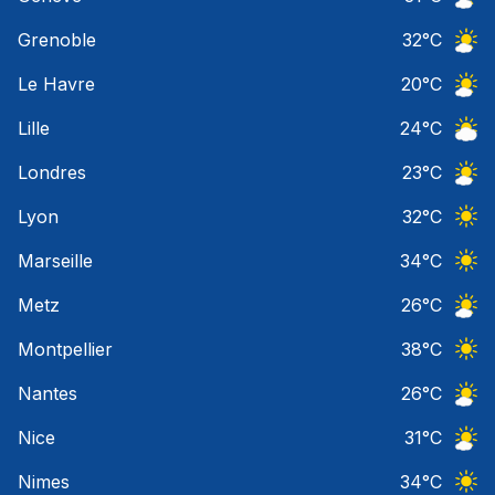
Ciel 
Grenoble
32
°C
Ciel 
Le Havre
20
°C
Ciel 
Lille
24
°C
Ciel 
Londres
23
°C
Ciel 
Lyon
32
°C
Ciel 
Marseille
34
°C
Ciel 
Metz
26
°C
Ciel 
Montpellier
38
°C
Ciel 
Nantes
26
°C
Ciel 
Nice
31
°C
Ciel 
Nimes
34
°C