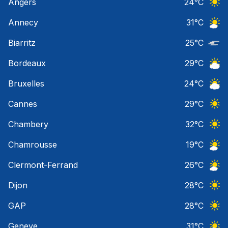
Angers
24
°C
Ciel 
Annecy
31
°C
Ciel 
Biarritz
25
°C
Nuage
Bordeaux
29
°C
Ciel 
Bruxelles
24
°C
Ciel 
Cannes
29
°C
Ciel 
Chambery
32
°C
Ciel 
Chamrousse
19
°C
Ciel 
Clermont-Ferrand
26
°C
Ciel 
Dijon
28
°C
Ciel 
GAP
28
°C
Ciel 
Geneve
31
°C