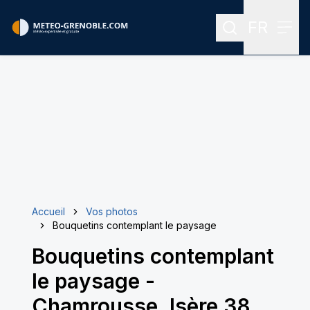
FR
Rechercher
Menu
Menu des
Accueil
Vos photos
Bouquetins contemplant le paysage
Bouquetins contemplant
le paysage
-
Chamrousse, Isère 38