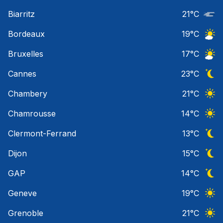
Ciel 
Biarritz
21
°C
Nuage
Bordeaux
19
°C
Ciel 
Bruxelles
17
°C
Ciel 
Cannes
23
°C
Ciel 
Chambery
21
°C
Ciel 
Chamrousse
14
°C
Ciel 
Clermont-Ferrand
13
°C
Ciel 
Dijon
15
°C
Ciel 
GAP
14
°C
Ciel 
Geneve
19
°C
Ciel 
Grenoble
21
°C