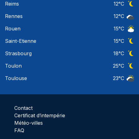
Reims
12
°C
Ciel 
Rennes
12
°C
Ciel 
Rouen
15
°C
Ciel 
Saint-Etienne
15
°C
Ciel 
Strasbourg
18
°C
Ciel 
Toulon
25
°C
Ciel 
Toulouse
23
°C
Ciel 
Contact
Certificat d’intempérie
Météo-villes
FAQ