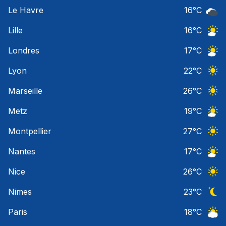
Ciel 
Le Havre
16
°C
Ciel 
Lille
16
°C
Ciel 
Londres
17
°C
Ciel 
Lyon
22
°C
Ciel 
Marseille
26
°C
Ciel 
Metz
19
°C
Ciel 
Montpellier
27
°C
Ciel 
Nantes
17
°C
Ciel 
Nice
26
°C
Ciel 
Nimes
23
°C
Ciel 
Paris
18
°C
Ciel 