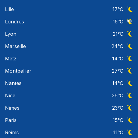
Ciel 
Lille
17
°C
Ciel 
Londres
15
°C
Ciel 
Lyon
21
°C
Ciel 
Marseille
24
°C
Ciel 
Metz
14
°C
Ciel 
Montpellier
27
°C
Ciel 
Nantes
14
°C
Ciel 
Nice
26
°C
Ciel 
Nimes
23
°C
Ciel 
Paris
15
°C
Ciel 
Reims
11
°C