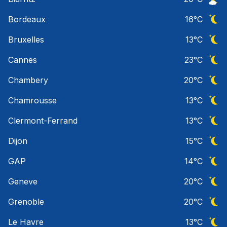
Ciel 
Bordeaux
16
°C
Ciel 
Bruxelles
13
°C
Ciel 
Cannes
23
°C
Ciel 
Chambery
20
°C
Ciel 
Chamrousse
13
°C
Ciel 
Clermont-Ferrand
13
°C
Ciel 
Dijon
15
°C
Ciel 
GAP
14
°C
Ciel 
Geneve
20
°C
Ciel 
Grenoble
20
°C
Ciel 
Le Havre
13
°C