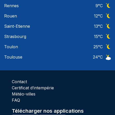
Ciel 
Rennes
9
°C
Ciel 
Rouen
12
°C
Ciel 
Saint-Etienne
13
°C
Ciel 
Strasbourg
15
°C
Ciel 
Toulon
25
°C
Ciel 
Toulouse
24
°C
Ciel 
Contact
Certificat d’intempérie
Météo-villes
FAQ
Télécharger nos applications