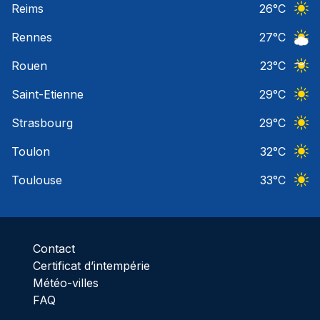
Reims
26
°C
Ciel 
Rennes
27
°C
Ciel 
Rouen
23
°C
Ciel 
Saint-Etienne
29
°C
Ciel 
Strasbourg
29
°C
Ciel 
Toulon
32
°C
Ciel 
Toulouse
33
°C
Ciel 
Contact
Certificat d’intempérie
Météo-villes
FAQ