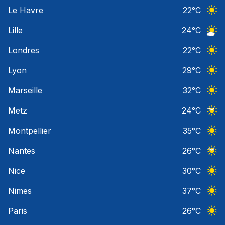
Ciel 
Le Havre
22
°C
Ciel 
Lille
24
°C
Ciel 
Londres
22
°C
Ciel 
Lyon
29
°C
Ciel 
Marseille
32
°C
Ciel 
Metz
24
°C
Ciel 
Montpellier
35
°C
Ciel 
Nantes
26
°C
Ciel 
Nice
30
°C
Ciel 
Nimes
37
°C
Ciel 
Paris
26
°C
Ciel 