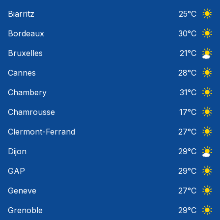
Ciel 
Biarritz
25
°C
Ciel 
Bordeaux
30
°C
Ciel 
Bruxelles
21
°C
Ciel 
Cannes
28
°C
Ciel 
Chambery
31
°C
Ciel 
Chamrousse
17
°C
Ciel 
Clermont-Ferrand
27
°C
Ciel 
Dijon
29
°C
Ciel 
GAP
29
°C
Ciel 
Geneve
27
°C
Ciel 
Grenoble
29
°C