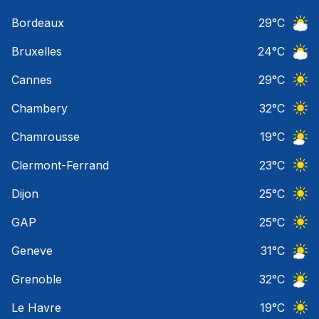
Nuage
Bordeaux
29
°C
Ciel 
Bruxelles
24
°C
Ciel 
Cannes
29
°C
Ciel 
Chambery
32
°C
Ciel 
Chamrousse
19
°C
Ciel 
Clermont-Ferrand
23
°C
Ciel 
Dijon
25
°C
Ciel 
GAP
25
°C
Ciel 
Geneve
31
°C
Ciel 
Grenoble
32
°C
Ciel 
Le Havre
19
°C