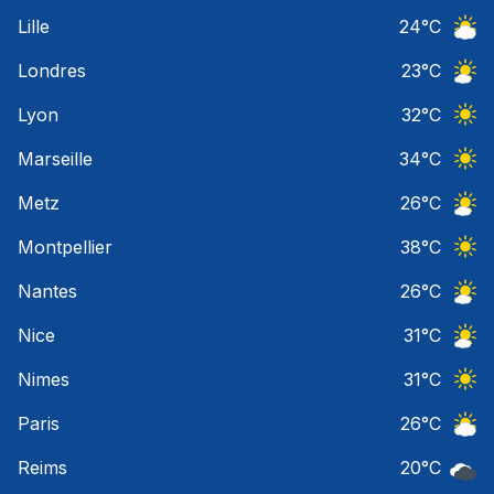
Ciel 
Lille
24
°C
Ciel 
Londres
23
°C
Ciel 
Lyon
32
°C
Ciel 
Marseille
34
°C
Ciel 
Metz
26
°C
Ciel 
Montpellier
38
°C
Ciel 
Nantes
26
°C
Ciel 
Nice
31
°C
Ciel 
Nimes
31
°C
Ciel 
Paris
26
°C
Ciel 
Reims
20
°C
Ciel 