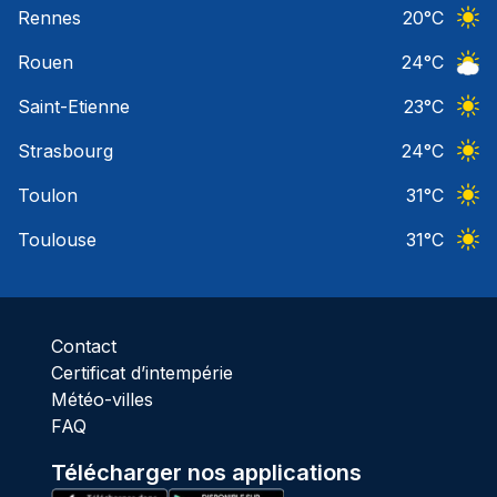
Rennes
20
°C
Ciel 
Rouen
24
°C
Ciel 
Saint-Etienne
23
°C
Ciel 
Strasbourg
24
°C
Ciel 
Toulon
31
°C
Ciel 
Toulouse
31
°C
Ciel 
Contact
Certificat d’intempérie
Météo-villes
FAQ
Télécharger nos applications