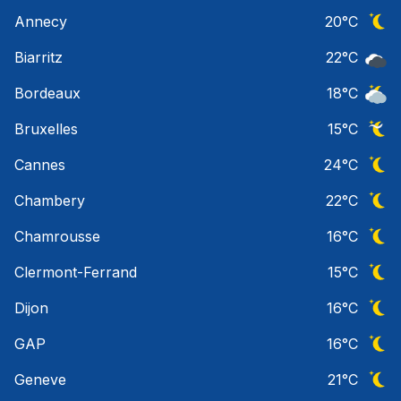
Ciel 
Annecy
20
°C
Ciel 
Biarritz
22
°C
Ciel 
Bordeaux
18
°C
Ciel 
Bruxelles
15
°C
Ciel 
Cannes
24
°C
Ciel 
Chambery
22
°C
Ciel 
Chamrousse
16
°C
Ciel 
Clermont-Ferrand
15
°C
Ciel 
Dijon
16
°C
Ciel 
GAP
16
°C
Ciel 
Geneve
21
°C
Ciel 