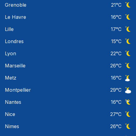
Grenoble
21
°C
Ciel 
Le Havre
16
°C
Ciel 
Lille
17
°C
Ciel 
Londres
15
°C
Ciel 
Lyon
22
°C
Ciel 
Marseille
26
°C
Ciel 
Metz
16
°C
Ciel 
Montpellier
29
°C
Ciel 
Nantes
16
°C
Ciel 
Nice
27
°C
Ciel 
Nimes
26
°C
Ciel 