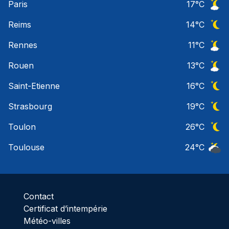
Paris
17
°C
Ciel 
Reims
14
°C
Ciel 
Rennes
11
°C
Ciel 
Rouen
13
°C
Ciel 
Saint-Etienne
16
°C
Ciel 
Strasbourg
19
°C
Ciel 
Toulon
26
°C
Ciel 
Toulouse
24
°C
Ciel 
Contact
Certificat d’intempérie
Météo-villes