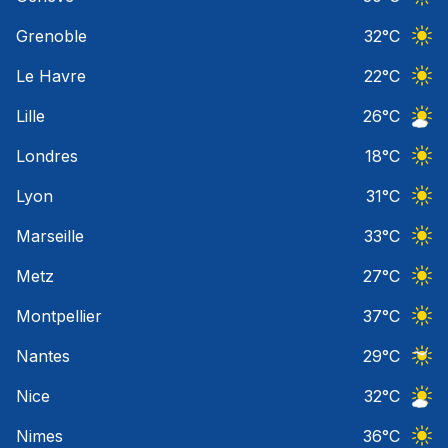
Ciel 
Grenoble
32
°C
Ciel 
Le Havre
22
°C
Ciel 
Lille
26
°C
Ciel 
Londres
18
°C
Ciel 
Lyon
31
°C
Ciel 
Marseille
33
°C
Ciel 
Metz
27
°C
Ciel 
Montpellier
37
°C
Ciel 
Nantes
29
°C
Ciel 
Nice
32
°C
Ciel 
Nimes
36
°C