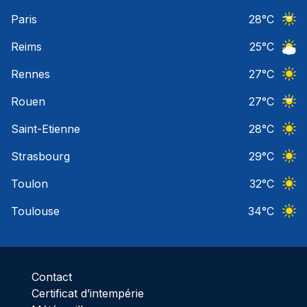
Ciel 
Paris
28
°C
Ciel 
Reims
25
°C
Ciel 
Rennes
27
°C
Ciel 
Rouen
27
°C
Ciel 
Saint-Etienne
28
°C
Ciel 
Strasbourg
29
°C
Ciel 
Toulon
32
°C
Ciel 
Toulouse
34
°C
Ciel 
Contact
Certificat d’intempérie