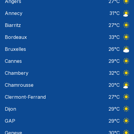
Angers
27
°C
Ciel 
Annecy
31
°C
Ciel 
Biarritz
27
°C
Ciel 
Bordeaux
33
°C
Ciel 
Bruxelles
26
°C
Ciel 
Cannes
29
°C
Ciel 
Chambery
32
°C
Ciel 
Chamrousse
20
°C
Ciel 
Clermont-Ferrand
27
°C
Ciel 
Dijon
29
°C
Ciel 
GAP
29
°C
Ciel 
Geneve
30
°C