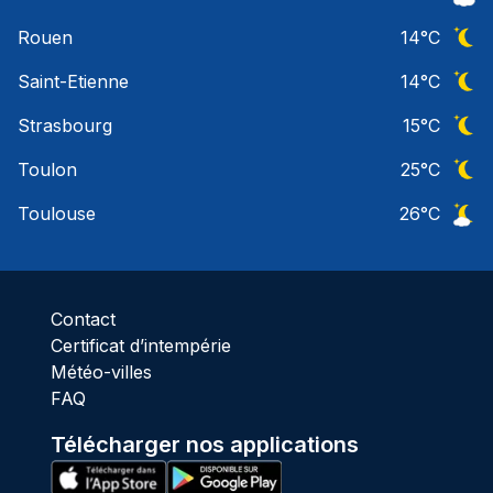
Ciel 
Rouen
14
°C
Ciel 
Saint-Etienne
14
°C
Ciel 
Strasbourg
15
°C
Ciel 
Toulon
25
°C
Ciel 
Toulouse
26
°C
Ciel 
Contact
Certificat d’intempérie
Météo-villes
FAQ
Télécharger nos applications