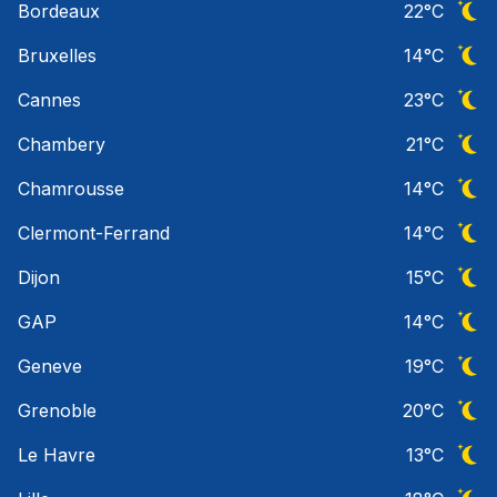
Bordeaux
22
°C
Ciel 
Bruxelles
14
°C
Ciel 
Cannes
23
°C
Ciel 
Chambery
21
°C
Ciel 
Chamrousse
14
°C
Ciel 
Clermont-Ferrand
14
°C
Ciel 
Dijon
15
°C
Ciel 
GAP
14
°C
Ciel 
Geneve
19
°C
Ciel 
Grenoble
20
°C
Ciel 
Le Havre
13
°C
Ciel 