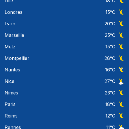
Lille
18
°C
Ciel 
Londres
15
°C
Ciel 
Lyon
20
°C
Ciel 
Marseille
25
°C
Ciel 
Metz
15
°C
Ciel 
Montpellier
28
°C
Ciel 
Nantes
16
°C
Ciel 
Nice
27
°C
Ciel 
Nimes
23
°C
Ciel 
Paris
18
°C
Ciel 
Reims
12
°C
Ciel 
Rennes
11
°C