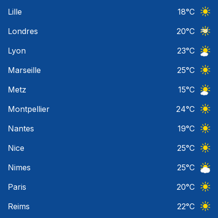
Ciel 
Lille
18
°C
Ciel 
Londres
20
°C
Ciel 
Lyon
23
°C
Ciel 
Marseille
25
°C
Ciel 
Metz
15
°C
Ciel 
Montpellier
24
°C
Ciel 
Nantes
19
°C
Ciel 
Nice
25
°C
Ciel 
Nimes
25
°C
Ciel 
Paris
20
°C
Ciel 
Reims
22
°C
Ciel 