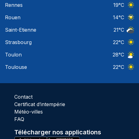
Rennes
19
°C
Ciel 
Rouen
14
°C
Ciel 
Saint-Etienne
21
°C
Ciel 
Strasbourg
22
°C
Ciel 
Toulon
28
°C
Ciel 
Toulouse
22
°C
Ciel 
Contact
Certificat d’intempérie
Météo-villes
FAQ
Télécharger nos applications