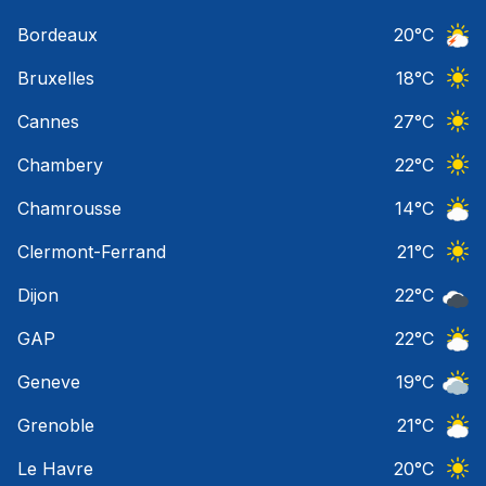
Nuage
Bordeaux
20
°C
Orage
Bruxelles
18
°C
Ciel 
Cannes
27
°C
Ciel 
Chambery
22
°C
Ciel 
Chamrousse
14
°C
Ciel 
Clermont-Ferrand
21
°C
Ciel 
Dijon
22
°C
Ciel 
GAP
22
°C
Ciel 
Geneve
19
°C
Ciel 
Grenoble
21
°C
Ciel 
Le Havre
20
°C