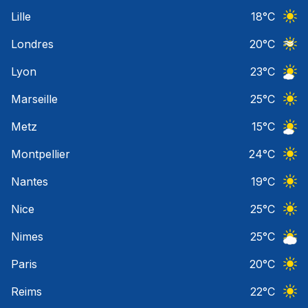
Ciel 
Lille
18
°C
Ciel 
Londres
20
°C
Ciel 
Lyon
23
°C
Ciel 
Marseille
25
°C
Ciel 
Metz
15
°C
Ciel 
Montpellier
24
°C
Ciel 
Nantes
19
°C
Ciel 
Nice
25
°C
Ciel 
Nimes
25
°C
Ciel 
Paris
20
°C
Ciel 
Reims
22
°C
Ciel 