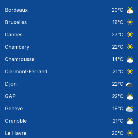
Nuage
Bordeaux
20
°C
Orage
Bruxelles
18
°C
Ciel 
Cannes
27
°C
Ciel 
Chambery
22
°C
Ciel 
Chamrousse
14
°C
Ciel 
Clermont-Ferrand
21
°C
Ciel 
Dijon
22
°C
Ciel 
GAP
22
°C
Ciel 
Geneve
19
°C
Ciel 
Grenoble
21
°C
Ciel 
Le Havre
20
°C