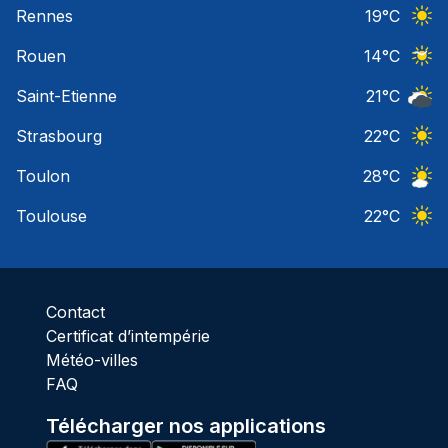
Rennes
19
°C
Ciel 
Rouen
14
°C
Ciel 
Saint-Etienne
21
°C
Ciel 
Strasbourg
22
°C
Ciel 
Toulon
28
°C
Ciel 
Toulouse
22
°C
Ciel 
Contact
Certificat d’intempérie
Météo-villes
FAQ
Télécharger nos applications