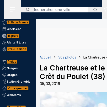
Rechercher
Menu secondaire
Bulletin France
Week-end
15 jours
Alerte 8 jours
Prévi. saison
Accueil
Vos photos
La Chartreuse 
Pluies
La Chartreuse et le
Nuages
Crêt du Poulet (38)
Orages
Station Grenoble
05/03/2019
Votre quartier
Webcams