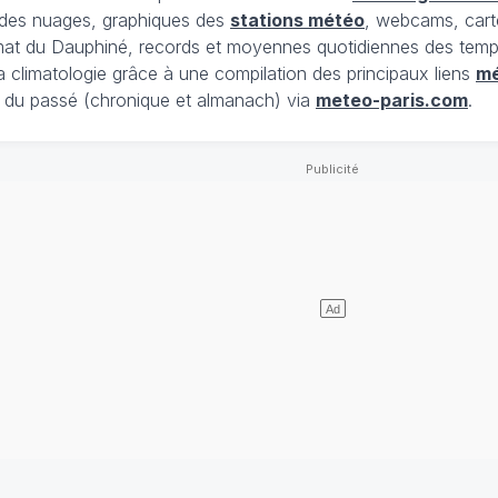
t des nuages, graphiques des
stations météo
, webcams, cart
limat du Dauphiné, records et moyennes quotidiennes des tempé
la climatologie grâce à une compilation des principaux liens
m
du passé (chronique et almanach) via
meteo-paris.com
.