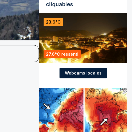
cliquables
23.6°C
27.6°C ressenti
Webcams locales