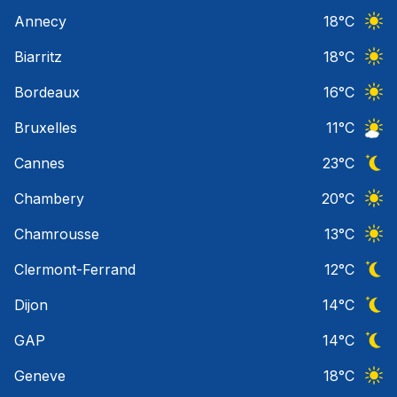
Ciel 
Annecy
18
°C
Ciel 
Biarritz
18
°C
Ciel 
Bordeaux
16
°C
Ciel 
Bruxelles
11
°C
Ciel 
Cannes
23
°C
Ciel 
Chambery
20
°C
Ciel 
Chamrousse
13
°C
Ciel 
Clermont-Ferrand
12
°C
Ciel 
Dijon
14
°C
Ciel 
GAP
14
°C
Ciel 
Geneve
18
°C
Ciel 