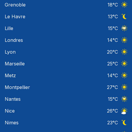
Grenoble
18
°C
Ciel 
Le Havre
13
°C
Ciel 
Lille
15
°C
Ciel 
Londres
14
°C
Ciel 
Lyon
20
°C
Ciel 
Marseille
25
°C
Ciel 
Metz
14
°C
Ciel 
Montpellier
27
°C
Ciel 
Nantes
15
°C
Ciel 
Nice
26
°C
Ciel 
Nimes
23
°C
Ciel 