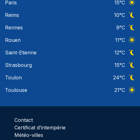
Paris
15
°C
Ciel 
Reims
10
°C
Ciel 
Rennes
9
°C
Ciel 
Rouen
11
°C
Ciel 
Saint-Etienne
12
°C
Ciel 
Strasbourg
15
°C
Ciel 
Toulon
24
°C
Ciel 
Toulouse
21
°C
Ciel 
Contact
Certificat d’intempérie
Météo-villes