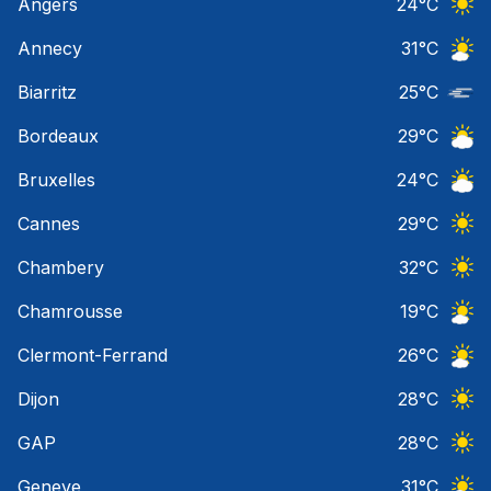
Angers
24
°C
Ciel 
Annecy
31
°C
Ciel 
Biarritz
25
°C
Nuage
Bordeaux
29
°C
Ciel 
Bruxelles
24
°C
Ciel 
Cannes
29
°C
Ciel 
Chambery
32
°C
Ciel 
Chamrousse
19
°C
Ciel 
Clermont-Ferrand
26
°C
Ciel 
Dijon
28
°C
Ciel 
GAP
28
°C
Ciel 
Geneve
31
°C