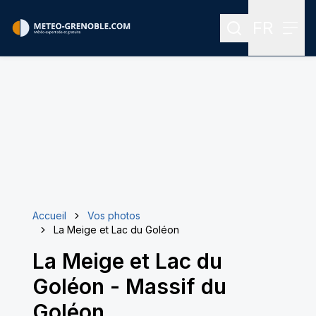
FR
Rechercher
Menu
Menu des
Accueil
Vos photos
La Meige et Lac du Goléon
La Meige et Lac du
Goléon
-
Massif du
Goléon