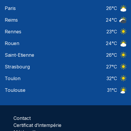
Ciel 
Paris
26
°C
Ciel 
Reims
24
°C
Ciel 
Rennes
23
°C
Ciel 
Rouen
24
°C
Ciel 
Saint-Etienne
26
°C
Ciel 
Strasbourg
27
°C
Ciel 
Toulon
32
°C
Ciel 
Toulouse
31
°C
Ciel 
Contact
Certificat d’intempérie