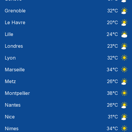
Ciel 
Grenoble
32
°C
Ciel 
Le Havre
20
°C
Ciel 
Lille
24
°C
Ciel 
Londres
23
°C
Ciel 
Lyon
32
°C
Ciel 
Marseille
34
°C
Ciel 
Metz
26
°C
Ciel 
Montpellier
38
°C
Ciel 
Nantes
26
°C
Ciel 
Nice
31
°C
Ciel 
Nimes
34
°C