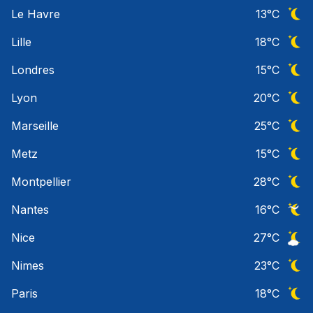
Ciel 
Le Havre
13
°C
Ciel 
Lille
18
°C
Ciel 
Londres
15
°C
Ciel 
Lyon
20
°C
Ciel 
Marseille
25
°C
Ciel 
Metz
15
°C
Ciel 
Montpellier
28
°C
Ciel 
Nantes
16
°C
Ciel 
Nice
27
°C
Ciel 
Nimes
23
°C
Ciel 
Paris
18
°C
Ciel 