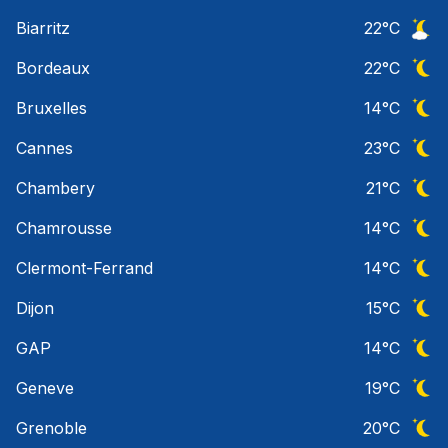
Ciel 
Biarritz
22
°C
Ciel 
Bordeaux
22
°C
Ciel 
Bruxelles
14
°C
Ciel 
Cannes
23
°C
Ciel 
Chambery
21
°C
Ciel 
Chamrousse
14
°C
Ciel 
Clermont-Ferrand
14
°C
Ciel 
Dijon
15
°C
Ciel 
GAP
14
°C
Ciel 
Geneve
19
°C
Ciel 
Grenoble
20
°C