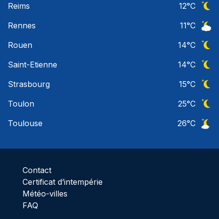
Reims
12
°C
Ciel 
Rennes
11
°C
Ciel 
Rouen
14
°C
Ciel 
Saint-Etienne
14
°C
Ciel 
Strasbourg
15
°C
Ciel 
Toulon
25
°C
Ciel 
Toulouse
26
°C
Ciel 
Contact
Certificat d’intempérie
Météo-villes
FAQ