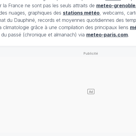
 la France ne sont pas les seuls attraits de
meteo-grenoble
t des nuages, graphiques des
stations météo
, webcams, cart
limat du Dauphiné, records et moyennes quotidiennes des tempé
la climatologie grâce à une compilation des principaux liens
m
du passé (chronique et almanach) via
meteo-paris.com
.