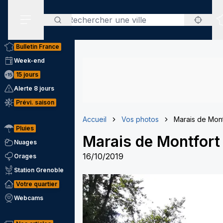
Rechercher
Menu secondaire
Bulletin France
Week-end
15 jours
Alerte 8 jours
Prévi. saison
Accueil
Vos photos
Marais de Mont
Pluies
Marais de Montfor
Nuages
16/10/2019
Orages
Station Grenoble
Votre quartier
Webcams