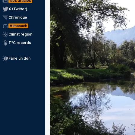
Nos articles
X (Twitter)
Chronique
Almanach
Climat région
T°C records
Faire un don