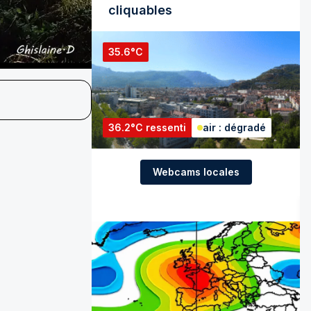
cliquables
35.6°C
36.2°C ressenti
air : dégradé
Webcams locales