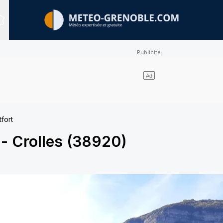
Sites expertisés
fort
t
-
Crolles (38920)