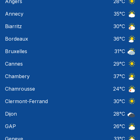
Angers
28
°C
Ciel 
Annecy
35
°C
Ciel 
Biarritz
30
°C
Orage
Bordeaux
36
°C
Ciel 
Bruxelles
31
°C
Ciel 
Cannes
29
°C
Ciel 
Chambery
37
°C
Ciel 
Chamrousse
24
°C
Orage
Clermont-Ferrand
30
°C
Ciel 
Dijon
28
°C
Ciel 
GAP
26
°C
Ciel 
Geneve
33
°C