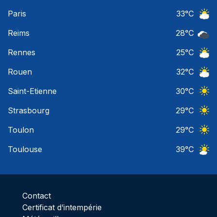
Ciel 
Paris
33
°C
Ciel 
Reims
28
°C
Ciel 
Rennes
25
°C
Ciel 
Rouen
32
°C
Ciel 
Saint-Etienne
30
°C
Ciel 
Strasbourg
29
°C
Ciel 
Toulon
29
°C
Ciel 
Toulouse
39
°C
Ciel 
Contact
Certificat d’intempérie