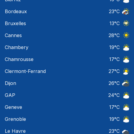
Ciel 
Bordeaux
23
°C
Temps
Bruxelles
13
°C
Ciel 
Cannes
28
°C
Ciel 
Chambery
19
°C
Ciel 
Chamrousse
17
°C
Ciel 
Clermont-Ferrand
27
°C
Ciel 
Dijon
26
°C
Ciel 
GAP
24
°C
Ciel 
Geneve
17
°C
Ciel 
Grenoble
19
°C
Ciel 
Le Havre
23
°C