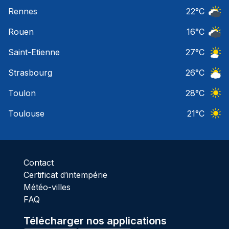
Ciel 
Rennes
22
°C
Ciel 
Rouen
16
°C
Ciel 
Saint-Etienne
27
°C
Ciel 
Strasbourg
26
°C
Ciel 
Toulon
28
°C
Ciel 
Toulouse
21
°C
Ciel 
Contact
Certificat d’intempérie
Météo-villes
FAQ
Télécharger nos applications