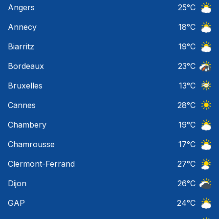
Angers
25
°C
Ciel 
Annecy
18
°C
Ciel 
Biarritz
19
°C
Ciel 
Bordeaux
23
°C
Temps
Bruxelles
13
°C
Ciel 
Cannes
28
°C
Ciel 
Chambery
19
°C
Ciel 
Chamrousse
17
°C
Ciel 
Clermont-Ferrand
27
°C
Ciel 
Dijon
26
°C
Ciel 
GAP
24
°C
Ciel 