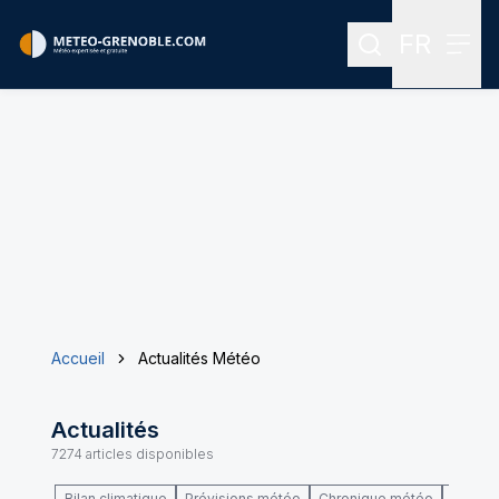
FR
Rechercher
Menu
Menu des
Accueil
Actualités Météo
Actualités
7274
articles disponibles
Bilan climatique
Prévisions météo
Chronique météo
Climat 