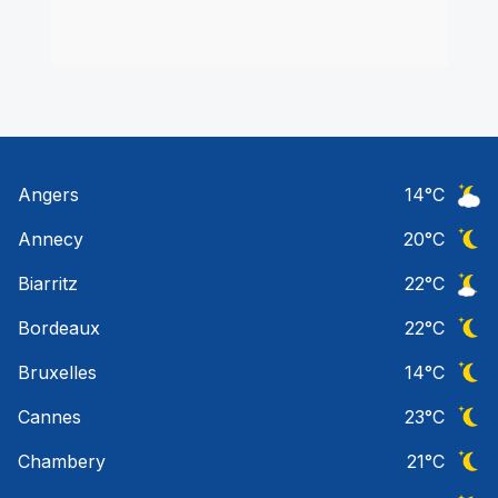
Angers
14
°C
Ciel 
Annecy
20
°C
Ciel 
Biarritz
22
°C
Ciel 
Bordeaux
22
°C
Ciel 
Bruxelles
14
°C
Ciel 
Cannes
23
°C
Ciel 
Chambery
21
°C
Ciel 