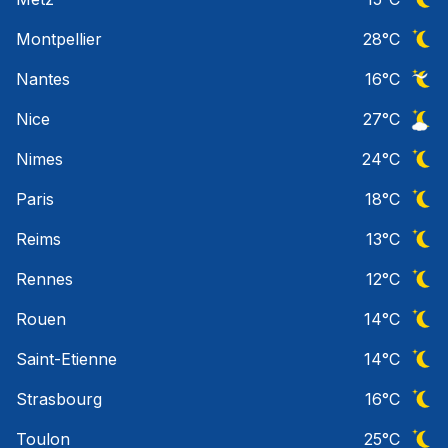
Ciel 
Montpellier
28
°C
Ciel 
Nantes
16
°C
Ciel 
Nice
27
°C
Ciel 
Nimes
24
°C
Ciel 
Paris
18
°C
Ciel 
Reims
13
°C
Ciel 
Rennes
12
°C
Ciel 
Rouen
14
°C
Ciel 
Saint-Etienne
14
°C
Ciel 
Strasbourg
16
°C
Ciel 
Toulon
25
°C