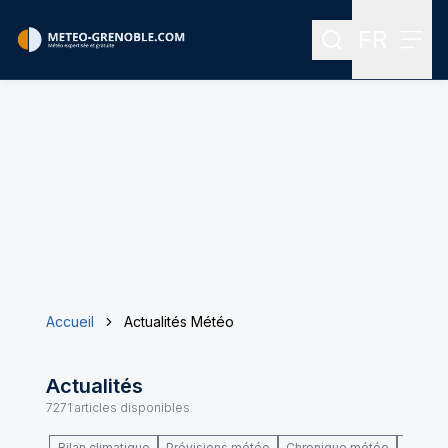
FR
Rechercher
Menu
Menu des
Accueil
Actualités Météo
Actualités
7271
articles disponibles
Bilan climatique
Prévisions météo
Chronique météo
Climat 