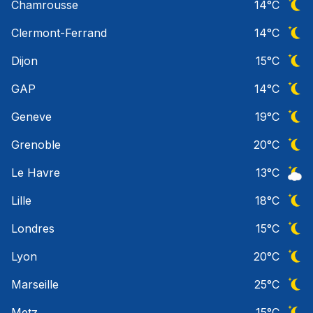
Chamrousse
14
°C
Ciel 
Clermont-Ferrand
14
°C
Ciel 
Dijon
15
°C
Ciel 
GAP
14
°C
Ciel 
Geneve
19
°C
Ciel 
Grenoble
20
°C
Ciel 
Le Havre
13
°C
Ciel 
Lille
18
°C
Ciel 
Londres
15
°C
Ciel 
Lyon
20
°C
Ciel 
Marseille
25
°C
Ciel 
Metz
15
°C