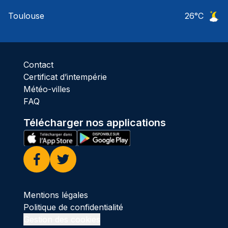
Ciel 
Toulouse
26
°C
Ciel 
Contact
Certificat d’intempérie
Météo-villes
FAQ
Télécharger nos applications
Facebook
Twitter
Mentions légales
Politique de confidentialité
Gestion des cookies