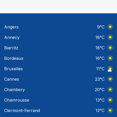
Angers
9
°C
Ciel 
Annecy
18
°C
Ciel 
Biarritz
18
°C
Ciel 
Bordeaux
16
°C
Ciel 
Bruxelles
11
°C
Ciel 
Cannes
23
°C
Ciel 
Chambery
20
°C
Ciel 
Chamrousse
13
°C
Ciel 
Clermont-Ferrand
12
°C
Ciel 