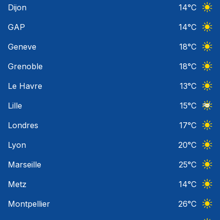
Dijon
14
°C
Ciel 
GAP
14
°C
Ciel 
Geneve
18
°C
Ciel 
Grenoble
18
°C
Ciel 
Le Havre
13
°C
Ciel 
Lille
15
°C
Ciel 
Londres
17
°C
Ciel 
Lyon
20
°C
Ciel 
Marseille
25
°C
Ciel 
Metz
14
°C
Ciel 
Montpellier
26
°C
Ciel 