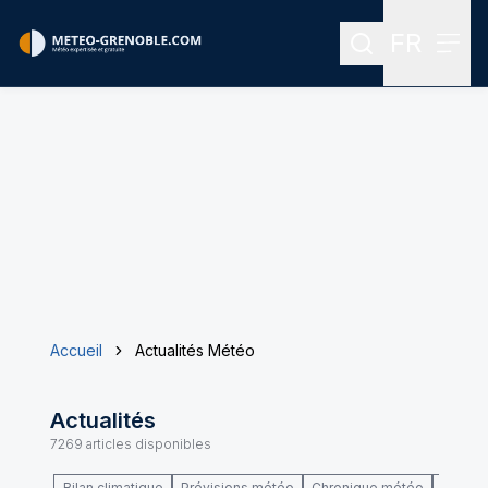
FR
Rechercher
Menu
Menu des
Accueil
Actualités Météo
Actualités
7269
articles disponibles
Bilan climatique
Prévisions météo
Chronique météo
Climat 