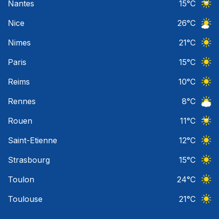
Nantes
15
°C
Ciel 
Nice
26
°C
Ciel 
Nimes
21
°C
Ciel 
Paris
15
°C
Ciel 
Reims
10
°C
Ciel 
Rennes
8
°C
Ciel 
Rouen
11
°C
Ciel 
Saint-Etienne
12
°C
Ciel 
Strasbourg
15
°C
Ciel 
Toulon
24
°C
Ciel 
Toulouse
21
°C
Ciel 